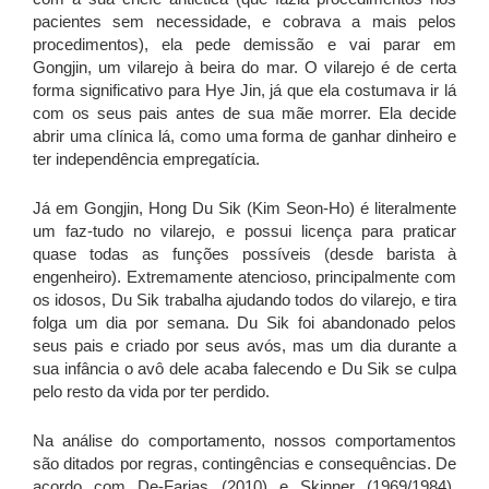
pacientes sem necessidade, e cobrava a mais pelos
procedimentos), ela pede demissão e vai parar em
Gongjin, um vilarejo à beira do mar. O vilarejo é de certa
forma significativo para Hye Jin, já que ela costumava ir lá
com os seus pais antes de sua mãe morrer. Ela decide
abrir uma clínica lá, como uma forma de ganhar dinheiro e
ter independência empregatícia.
Já em Gongjin, Hong Du Sik (Kim Seon-Ho) é literalmente
um faz-tudo no vilarejo, e possui licença para praticar
quase todas as funções possíveis (desde barista à
engenheiro). Extremamente atencioso, principalmente com
os idosos, Du Sik trabalha ajudando todos do vilarejo, e tira
folga um dia por semana. Du Sik foi abandonado pelos
seus pais e criado por seus avós, mas um dia durante a
sua infância o avô dele acaba falecendo e Du Sik se culpa
pelo resto da vida por ter perdido.
Na análise do comportamento, nossos comportamentos
são ditados por regras, contingências e consequências. De
acordo com De-Farias (2010) e Skinner (1969/1984),