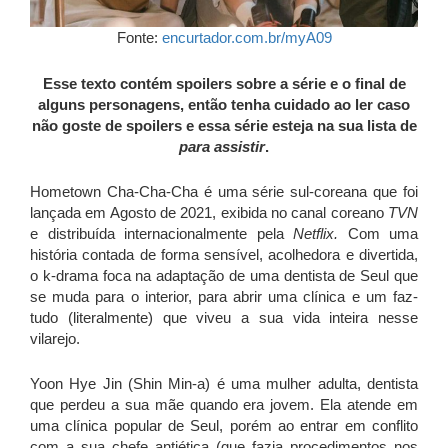
Fonte:
encurtador.com.br/myA09
Esse texto contém spoilers sobre a série e o final de
alguns personagens, então tenha cuidado ao ler caso
não goste de spoilers e essa série esteja na sua lista de
para assistir
.
Hometown Cha-Cha-Cha é uma série sul-coreana que foi
lançada em Agosto de 2021, exibida no canal coreano
TVN
e distribuída internacionalmente pela
Netflix.
Com uma
história contada de forma sensível, acolhedora e divertida,
o k-drama foca na adaptação de uma dentista de Seul que
se muda para o interior, para abrir uma clínica e um faz-
tudo (literalmente) que viveu a sua vida inteira nesse
vilarejo.
Yoon Hye Jin (Shin Min-a) é uma mulher adulta, dentista
que perdeu a sua mãe quando era jovem. Ela atende em
uma clínica popular de Seul, porém ao entrar em conflito
com a sua chefe antiética (que fazia procedimentos nos