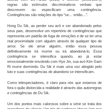
regras são estímulos discriminativos verbais que
descrevem ou especificam uma contingência.
Contingências são relações do tipo “se… então…”.
Hong Du Sik, ao perder seu avô e ser abandonado pelos
seus pais, desenvolve um repertório de contingências que
representa um padrão de fuga de emoções e de se ter uma
real proximidade com alguém através de qualquer tipo de
amor. Se ele amar alguém, então essa pessoa
definitivamente irá morrer ou irá abandoná-lo. Essa
contingência se intensifica quando, ao já estar
emocionalmente envolvido com Hye Jin, sua avó Kim Gam
Ri morre dormindo. Du Sik é mais uma vez atingido pelo
luto e suas contingências de abandono se intensificam.
Como telespectadores, é claro para nós que estamos de
fora o quão distorcida a realidade é através das autorregras
e contingências de Du Sik.
Um dos pontos mais calorosos sobre a série se trata dos
moradores do vilarejo. Um trio de senhoras idosas (em que