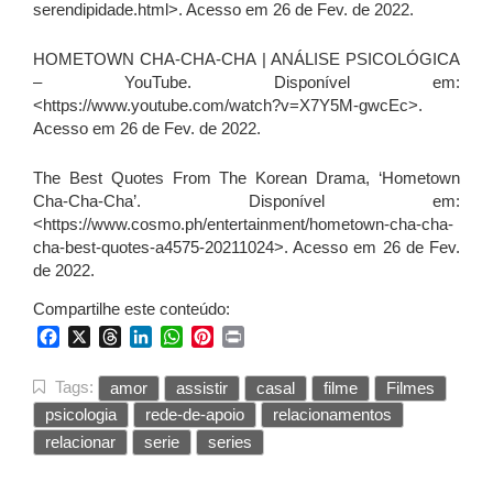
serendipidade.html>. Acesso em 26 de Fev. de 2022.
HOMETOWN CHA-CHA-CHA | ANÁLISE PSICOLÓGICA
– YouTube. Disponível em:
<https://www.youtube.com/watch?v=X7Y5M-gwcEc>.
Acesso em 26 de Fev. de 2022.
The Best Quotes From The Korean Drama, ‘Hometown
Cha-Cha-Cha’. Disponível em:
<https://www.cosmo.ph/entertainment/hometown-cha-cha-
cha-best-quotes-a4575-20211024>. Acesso em 26 de Fev.
de 2022.
Compartilhe este conteúdo:
Facebook
X
Threads
LinkedIn
WhatsApp
Pinterest
Print
Tags:
amor
assistir
casal
filme
Filmes
psicologia
rede-de-apoio
relacionamentos
relacionar
serie
series