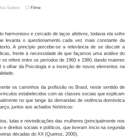
ilva Santos
Filme
harmonioso e cercado de laços afetivos, todavia ela sofre
ue levanta o questionamento cada vez mais constante da
texto. A princípio percebe-se a relevância de se discutir a
blicas, frente à necessidade de que façamos uma análise do
ue se refere entre os períodos de 1960 e 1980, dando maiores
pal o olhar da Psicologia e a inserção de novos elementos na
lidade.
mente os caminhos da profissão no Brasil, neste sentido de
 vínculos estabelecidos com as classes sociais que explicam
tualmente no que tange às demandas de violência doméstica
arço, juntos aos achados históricos:
tos, lutas e reivindicações das mulheres (principalmente nos
e direitos sociais e políticos, que tiveram início na segunda
meiras décadas do XX (Queiroz, 2000).