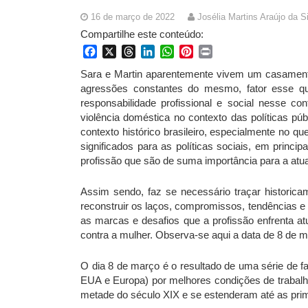
16 de março de 2022
Josélia Martins Araújo da S
Compartilhe este conteúdo:
Facebook
X
Threads
LinkedIn
WhatsApp
Pinterest
Print
Sara e Martin aparentemente vivem um casamento 
agressões constantes do mesmo, fator esse q
responsabilidade profissional e social nesse con
violência doméstica no contexto das políticas pú
contexto histórico brasileiro, especialmente no q
significados para as políticas sociais, em princi
profissão que são de suma importância para a atua
Assim sendo, faz se necessário traçar historica
reconstruir os laços, compromissos, tendências e
as marcas e desafios que a profissão enfrenta a
contra a mulher. Observa-se aqui a data de 8 de m
O dia 8 de março é o resultado de uma série de fa
EUA e Europa) por melhores condições de trabalho 
metade do século XIX e se estenderam até as pri