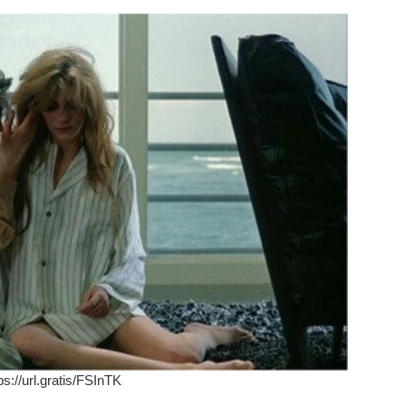
ps://url.gratis/FSInTK