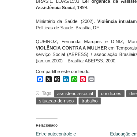
BRASIL. LOAS/1993
Lei orgânica da Assistê
Assistência Socia
l, 1999.
Ministério da Saúde. (2002).
Violência intrafami
Políticas de Saúde. Brasília, DF.
QUEIROZ, Fernanda Marques e DINIZ, Maria
VIOLÊNCIA CONTRA A MULHER
em Temporais:
serviço Social (ABPESS) / associação Brasilei
(jan.jun.2000) – Brasília: ABEPSS, 2000.
Compartilhe este conteúdo:
Facebook
X
Threads
LinkedIn
WhatsApp
Pinterest
Print
Tags:
assistencia-social
condicoes
dire
situacao-de-risco
trabalho
Relacionado
Entre autocontrole e
Educação em 