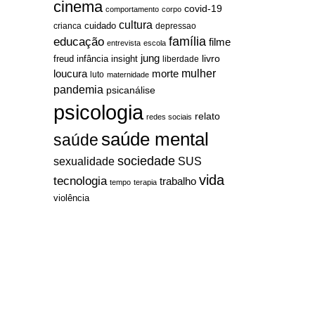
cinema
covid-19
comportamento
corpo
cultura
cuidado
crianca
depressao
família
educação
filme
entrevista
escola
jung
livro
freud
infância
insight
liberdade
mulher
loucura
morte
luto
maternidade
pandemia
psicanálise
psicologia
relato
redes sociais
saúde mental
saúde
sociedade
sexualidade
SUS
vida
tecnologia
trabalho
tempo
terapia
violência