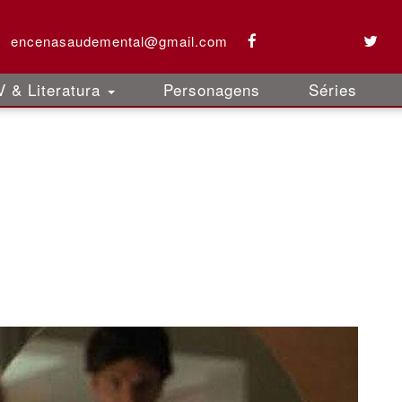
encenasaudemental@gmail.com
 & Literatura
Personagens
Séries