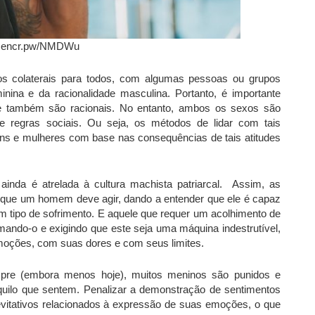
: encr.pw/NMDWu
os colaterais para todos, com algumas pessoas ou grupos
inina e da racionalidade masculina. Portanto, é importante
e também são racionais. No entanto, ambos os sexos são
e regras sociais. Ou seja, os métodos de lidar com tais
ns e mulheres com base nas consequências de tais atitudes
ainda é atrelada à cultura machista patriarcal. Assim, as
a que um homem deve agir, dando a entender que ele é capaz
m tipo de sofrimento. E aquele que requer um acolhimento de
rmando-o e exigindo que este seja uma máquina indestrutível,
moções, com suas dores e com seus limites.
pre (embora menos hoje), muitos meninos são punidos e
uilo que sentem. Penalizar a demonstração de sentimentos
tativos relacionados à expressão de suas emoções, o que