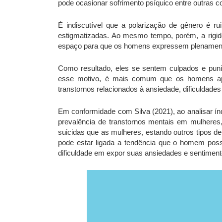
pode ocasionar sofrimento psíquico entre outras 
É indiscutível que a polarização de gênero é r
estigmatizadas. Ao mesmo tempo, porém, a rigi
espaço para que os homens expressem plenamen
Como resultado, eles se sentem culpados e pun
esse motivo, é mais comum que os homens apr
transtornos relacionados à ansiedade, dificuldade
Em conformidade com Silva (2021), ao analisar ín
prevalência de transtornos mentais em mulhere
suicidas que as mulheres, estando outros tipos d
pode estar ligada a tendência que o homem poss
dificuldade em expor suas ansiedades e sentimento