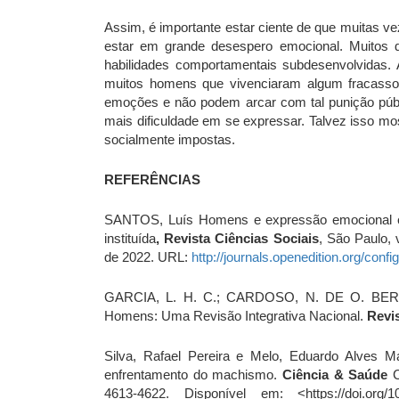
Assim, é importante estar ciente de que muitas v
estar em grande desespero emocional. Muitos
habilidades comportamentais subdesenvolvidas. 
muitos homens que vivenciaram algum fracasso 
emoções e não podem arcar com tal punição pú
mais dificuldade em se expressar. Talvez isso mo
socialmente impostas.
REFERÊNCIAS
SANTOS, Luís Homens e expressão emocional e
instituída
, Revista Ciências Sociais
, São Paulo,
de 2022. URL:
http://journals.openedition.org/conf
GARCIA, L. H. C.; CARDOSO, N. DE O. BERN
Homens: Uma Revisão Integrativa Nacional.
Revi
Silva, Rafael Pereira e Melo, Eduardo Alves Ma
enfrentamento do machismo.
Ciência & Saúde
C
4613-4622. Disponível em: <https://doi.org/