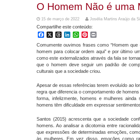
O Homem Não é uma 
15 de março de 2022
Josélia Martins Araújo da S
Compartilhe este conteúdo:
Facebook
X
Threads
LinkedIn
WhatsApp
Pinterest
Print
Comumente ouvimos frases como “Homem que é h
homem para colocar ordem aqui” e por último u
como este externalizados através da fala se torn
que o homem deve seguir um padrão de compor
culturais que a sociedade criou.
Apesar de essas referências terem evoluído ao lo
regra que diferencia o comportamento de homens 
forma, infelizmente, homens e mulheres ainda 
homens têm dificuldade em expressar sentimento
Santos (2015) acrescenta que a sociedade con
homens. Ao analisar a dicotomia entre racionalid
que expressões de determinadas emoções, como 
às mulheres. Em vez disso, emoções como ra