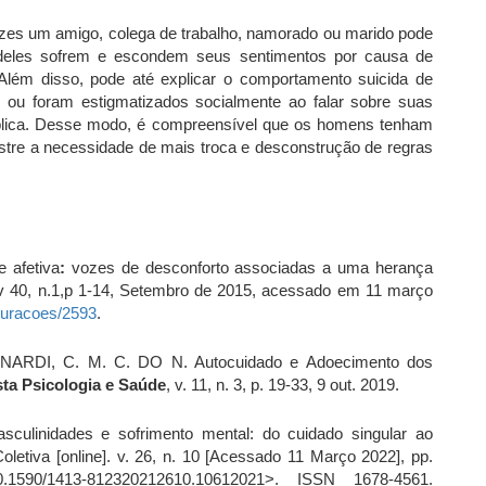
ezes um amigo, colega de trabalho, namorado ou marido pode
 deles sofrem e escondem seus sentimentos por causa de
Além disso, pode até explicar o comportamento suicida de
ou foram estigmatizados socialmente ao falar sobre suas
blica. Desse modo, é compreensível que os homens tenham
stre a necessidade de mais troca e desconstrução de regras
 afetiva
:
vozes de desconforto associadas a uma herança
 v 40, n.1,p 1-14, Setembro de 2015, acessado em 11 março
iguracoes/2593
.
ARDI, C. M. C. DO N. Autocuidado e Adoecimento dos
sta Psicologia e Saúde
, v. 11, n. 3, p. 19-33, 9 out. 2019.
sculinidades e sofrimento mental: do cuidado singular ao
oletiva [online]. v. 26, n. 10 [Acessado 11 Março 2022], pp.
10.1590/1413-812320212610.10612021>. ISSN 1678-4561.