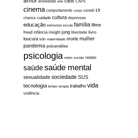
amor
caos
ansiedade
arte
CAPS
cinema
covid-19
comportamento
corpo
cultura
cuidado
crianca
depressao
família
educação
filme
entrevista
escola
jung
livro
freud
infância
insight
liberdade
mulher
loucura
morte
luto
maternidade
pandemia
psicanálise
psicologia
relato
redes sociais
saúde mental
saúde
sociedade
sexualidade
SUS
vida
tecnologia
trabalho
tempo
terapia
violência