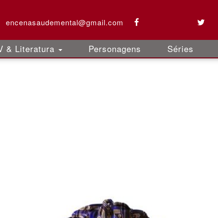
encenasaudemental@gmail.com
 & Literatura
Personagens
Séries