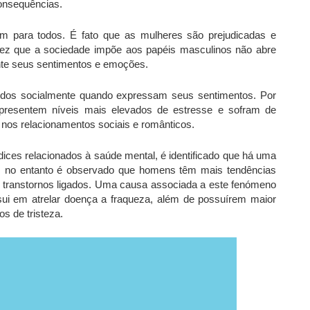
consequências.
uim para todos. É fato que as mulheres são prejudicadas e
dez que a sociedade impõe aos papéis masculinos não abre
te seus sentimentos e emoções.
idos socialmente quando expressam seus sentimentos. Por
esentem níveis mais elevados de estresse e sofram de
s nos relacionamentos sociais e românticos.
dices relacionados à saúde mental, é identificado que há uma
s, no entanto é observado que homens têm mais tendências
e transtornos ligados. Uma causa associada a este fenómeno
ui em atrelar doença a fraqueza, além de possuírem maior
s de tristeza.