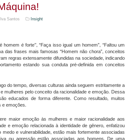
Máquina!
ilva Santos
Insight
omem é forte’’, “Faça isso igual um homem”, “Faltou um
ma das frases mais famosas “Homem não chora”, conceitos
aram regras extensamente difundidas na sociedade, indicando
tamento estando sua conduta pré-definida em conceitos
ngo do tempo, diversas culturas ainda seguem estritamente a
e mulheres pelo conceito da racionalidade e emoção. Dessa
são educados de forma diferente. Como resultado, muitos
s e emoções.
fere maior emoção às mulheres e maior racionalidade aos
ade e emoção relacionada à identidade de gênero, enfatizou
medo e vulnerabilidade, estão mais fortemente associadas
iva ou agressão estão associadas aos homens. De uma