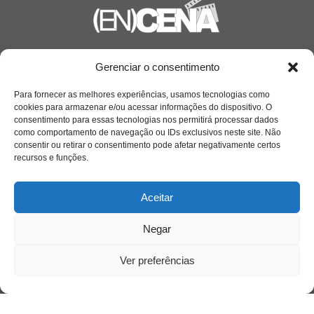
Saiba mais
Gerenciar o consentimento
Sobre
Para fornecer as melhores experiências, usamos tecnologias como
cookies para armazenar e/ou acessar informações do dispositivo. O
consentimento para essas tecnologias nos permitirá processar dados
como comportamento de navegação ou IDs exclusivos neste site. Não
Quem somos
consentir ou retirar o consentimento pode afetar negativamente certos
recursos e funções.
Contato
Aceitar
Links Úteis
Negar
Buscador Google
Ver preferências
Publicações Recentes
A caminhada antimanicomial e os desafios da
saúde mental no Tocantins: (En)Cena entrevista