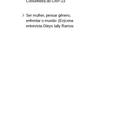
Conselheira do CRP-23
Ser mulher, pensar gênero,
enfrentar o mundo: (En)cena
entrevista Gleys Ially Ramos