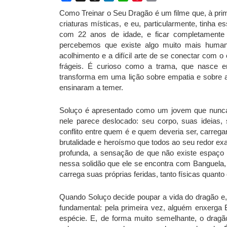
Como Treinar o Seu Dragão é um filme que, à prim
criaturas místicas, e eu, particularmente, tinha es
com 22 anos de idade, e ficar completamente
percebemos que existe algo muito mais humano
acolhimento e a difícil arte de se conectar com 
frágeis. É curioso como a trama, que nasce 
transforma em uma lição sobre empatia e sobre 
ensinaram a temer.
Soluço é apresentado como um jovem que nunca
nele parece deslocado: seu corpo, suas ideias,
conflito entre quem é e quem deveria ser, carrega
brutalidade e heroísmo que todos ao seu redor ex
profunda, a sensação de que não existe espaço 
nessa solidão que ele se encontra com Banguela
carrega suas próprias feridas, tanto físicas quant
Quando Soluço decide poupar a vida do dragão e, 
fundamental: pela primeira vez, alguém enxerga
espécie. E, de forma muito semelhante, o dragã