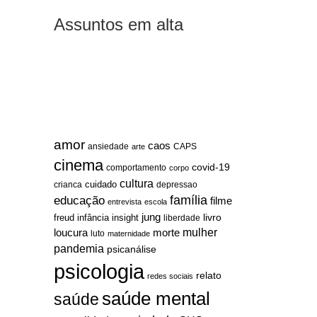
Assuntos em alta
amor
caos
ansiedade
arte
CAPS
cinema
covid-19
comportamento
corpo
cultura
cuidado
crianca
depressao
família
educação
filme
entrevista
escola
jung
livro
freud
infância
insight
liberdade
mulher
loucura
morte
luto
maternidade
pandemia
psicanálise
psicologia
relato
redes sociais
saúde mental
saúde