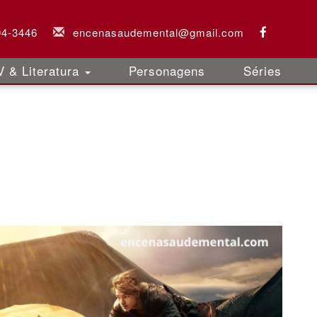
94-3446
encenasaudemental@gmail.com
 & Literatura
Personagens
Séries