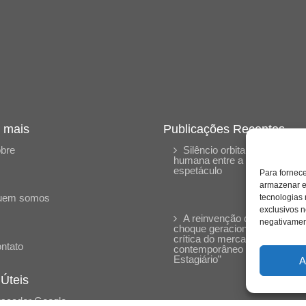
 mais
Publicações Recentes
bre
Silêncio orbital: a presença
humana entre a desconexão 
espetáculo
Para fornec
armazenar e
uem somos
tecnologias
exclusivos n
A reinvenção do trabalho e 
negativament
choque geracional: uma análi
crítica do mercado
ntato
contemporâneo em “Um Sen
Estagiário”
A
 Úteis
scador Google