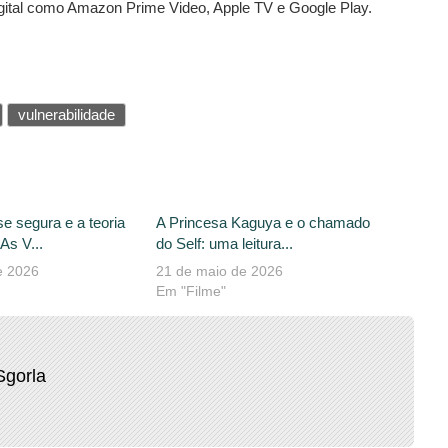
gital como Amazon Prime Video, Apple TV e Google Play.
vulnerabilidade
se segura e a teoria
A Princesa Kaguya e o chamado
As V...
do Self: uma leitura...
e 2026
21 de maio de 2026
Em "Filme"
Sgorla