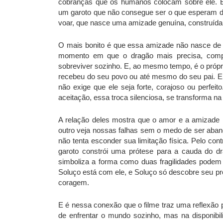
cobranças que os humanos colocam sobre ele. É 
um garoto que não consegue ser o que esperam d
voar, que nasce uma amizade genuína, construíd
O mais bonito é que essa amizade não nasce de f
momento em que o dragão mais precisa, compr
sobreviver sozinho. E, ao mesmo tempo, é o próp
recebeu do seu povo ou até mesmo do seu pai. Em
não exige que ele seja forte, corajoso ou perfei
aceitação, essa troca silenciosa, se transforma 
A relação deles mostra que o amor e a amizade
outro veja nossas falhas sem o medo de ser aband
não tenta esconder sua limitação física. Pelo cont
garoto constrói uma prótese para a cauda do d
simboliza a forma como duas fragilidades podem
Soluço está com ele, e Soluço só descobre seu pr
coragem.
E é nessa conexão que o filme traz uma reflexão 
de enfrentar o mundo sozinho, mas na disponibi