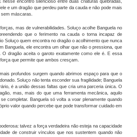
nesse encontro silencioso entre duas criaturas quebradas,
ele e um dragão que perdeu parte da cauda e não pode mais
a sem máscaras.
orças, mas de vulnerabilidades. Soluço acolhe Banguela no
eendendo que o ferimento na cauda o torna incapaz de
rio Soluço quem encontra no dragão o acolhimento que nunca
 Banguela, ele encontra um olhar que não o pressiona, que
to. O dragão aceita o garoto exatamente como ele é. E essa
na força que permite que ambos cresçam.
 mais profundos surgem quando abrimos espaço para que o
onado. Soluço não tenta esconder sua fragilidade; Banguela
rário, é a união dessas faltas que cria uma parceria única. O
ragão, mas, mais do que uma ferramenta mecânica, aquilo
 se completar. Banguela só volta a voar plenamente quando
óprio valor quando percebe que pode transformar cuidado em
poderosa: talvez a força verdadeira não esteja na capacidade
lidade de construir vínculos que nos sustentem quando não