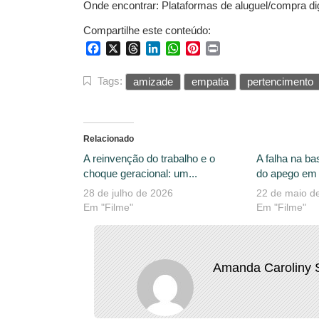
Onde encontrar: Plataformas de aluguel/compra di
Compartilhe este conteúdo:
Facebook
X
Threads
LinkedIn
WhatsApp
Pinterest
Print
Tags:
amizade
empatia
pertencimento
Relacionado
A reinvenção do trabalho e o
A falha na ba
choque geracional: um...
do apego em 
28 de julho de 2026
22 de maio d
Em "Filme"
Em "Filme"
Amanda Caroliny 