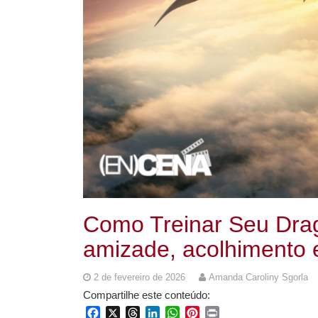
Como Treinar Seu Dra
amizade, acolhimento 
2 de fevereiro de 2026
Amanda Caroliny Sgorla
Compartilhe este conteúdo:
Facebook
X
Threads
LinkedIn
WhatsApp
Pinterest
Print