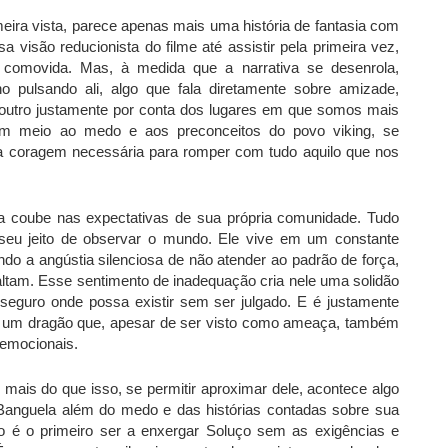
eira vista, parece apenas mais uma história de fantasia com
sa visão reducionista do filme até assistir pela primeira vez,
 comovida. Mas, à medida que a narrativa se desenrola,
 pulsando ali, algo que fala diretamente sobre amizade,
o outro justamente por conta dos lugares em que somos mais
em meio ao medo e aos preconceitos do povo viking, se
a coragem necessária para romper com tudo aquilo que nos
 coube nas expectativas de sua própria comunidade. Tudo
 seu jeito de observar o mundo. Ele vive em um constante
ndo a angústia silenciosa de não atender ao padrão de força,
altam. Esse sentimento de inadequação cria nele uma solidão
seguro onde possa existir sem ser julgado. E é justamente
, um dragão que, apesar de ser visto como ameaça, também
o emocionais.
mais do que isso, se permitir aproximar dele, acontece algo
 Banguela além do medo e das histórias contadas sobre sua
o é o primeiro ser a enxergar Soluço sem as exigências e