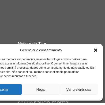
Nuvem de Tags
Gerenciar o consentimento
amor
caos
ansiedade
arte
CAPS
e o
cinema
covid-19
comportamento
corpo
er as melhores experiências, usamos tecnologias como cookies para
/ou acessar informações do dispositivo. O consentimento para essas
cultura
cuidado
crianca
depressao
 nos permitirá processar dados como comportamento de navegação ou IDs
família
educação
filme
entrevista
escola
este site. Não consentir ou retirar o consentimento pode afetar
o
jung
livro
freud
infância
insight
liberdade
e certos recursos e funções.
se
mulher
loucura
morte
luto
maternidade
hor
pandemia
psicanálise
ceitar
Negar
Ver preferências
psicologia
relato
redes sociais
saúde mental
saúde