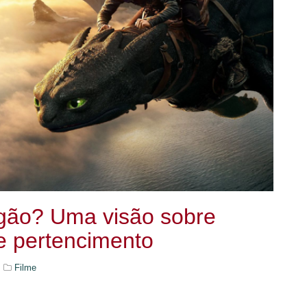
gão? Uma visão sobre
e pertencimento
Filme