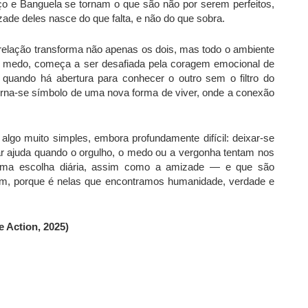
o e Banguela se tornam o que são não por serem perfeitos,
ade deles nasce do que falta, e não do que sobra.
relação transforma não apenas os dois, mas todo o ambiente
 do medo, começa a ser desafiada pela coragem emocional de
 quando há abertura para conhecer o outro sem o filtro do
torna-se símbolo de uma nova forma de viver, onde a conexão
lgo muito simples, embora profundamente difícil: deixar-se
tar ajuda quando o orgulho, o medo ou a vergonha tentam nos
é uma escolha diária, assim como a amizade — e que são
am, porque é nelas que encontramos humanidade, verdade e
 Action, 2025)