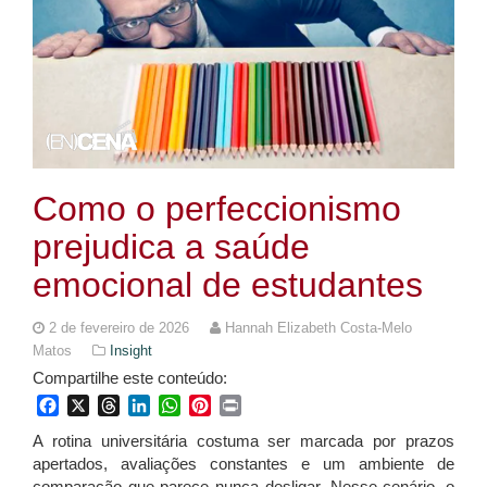
Como o perfeccionismo
prejudica a saúde
emocional de estudantes
2 de fevereiro de 2026
Hannah Elizabeth Costa-Melo
Matos
Insight
Compartilhe este conteúdo:
Facebook
X
Threads
LinkedIn
WhatsApp
Pinterest
Print
A rotina universitária costuma ser marcada por prazos
apertados, avaliações constantes e um ambiente de
comparação que parece nunca desligar. Nesse cenário, o