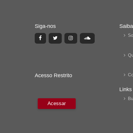
Siga-nos
Saiba
So
Q
Co
Acesso Restrito
Links
Bu
Acessar