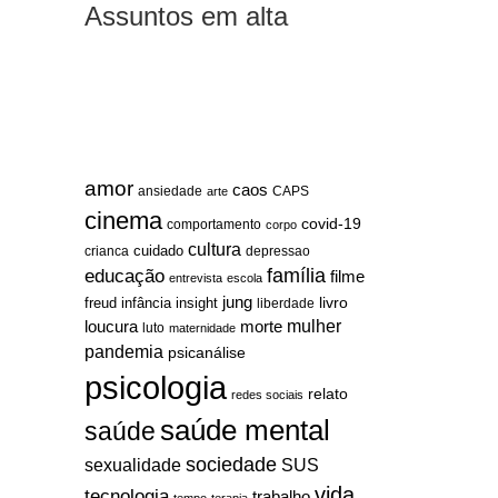
Assuntos em alta
amor
caos
ansiedade
arte
CAPS
cinema
covid-19
comportamento
corpo
cultura
cuidado
crianca
depressao
família
educação
filme
entrevista
escola
jung
livro
freud
infância
insight
liberdade
mulher
loucura
morte
luto
maternidade
pandemia
psicanálise
psicologia
relato
redes sociais
saúde mental
saúde
sociedade
sexualidade
SUS
vida
tecnologia
trabalho
tempo
terapia