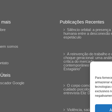
 mais
Publicações Recentes
bre
Silêncio orbital: a presença
humana entre a desconexão 
espetáculo
uem somos
A reinvenção do trabalho e 
choque geracional: uma análi
crítica do mercado
ntato
contemporâneo em “Um Sen
Estagiário”
 Úteis
Para fornec
armazenar e
scador Google
O corpo como expressão d
tecnologias
cuidado psicológico: (En)Cen
exclusivos n
entrevista Eliz Dorneles
negativament
Violência, saúde mental e a
A