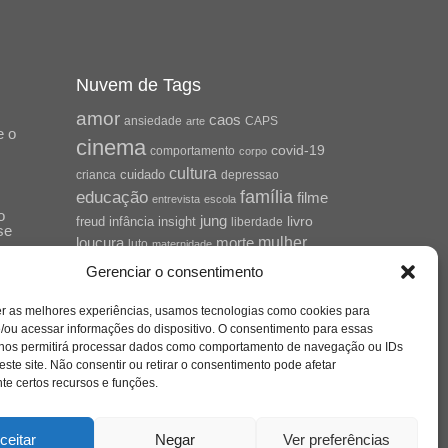
Nuvem de Tags
amor
caos
ansiedade
arte
CAPS
e o
cinema
covid-19
comportamento
corpo
cultura
cuidado
crianca
depressao
família
educação
filme
entrevista
escola
o
jung
livro
freud
infância
insight
liberdade
se
mulher
loucura
morte
luto
maternidade
hor
pandemia
psicanálise
Gerenciar o consentimento
psicologia
relato
redes sociais
er as melhores experiências, usamos tecnologias como cookies para
saúde mental
/ou acessar informações do dispositivo. O consentimento para essas
saúde
o
 nos permitirá processar dados como comportamento de navegação ou IDs
a
sociedade
este site. Não consentir ou retirar o consentimento pode afetar
sexualidade
SUS
e certos recursos e funções.
vida
tecnologia
trabalho
tempo
terapia
violência
ceitar
Negar
Ver preferências