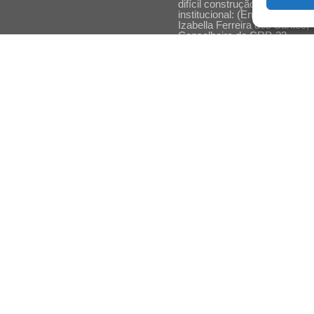
difícil construção do acolhime
institucional: (En)cena entrevi
Izabella Ferreira dos Santos,
Conselheira do CRP-23
Ser mulher, pensar gênero,
enfrentar o mundo: (En)cena
entrevista Gleys Ially Ramos