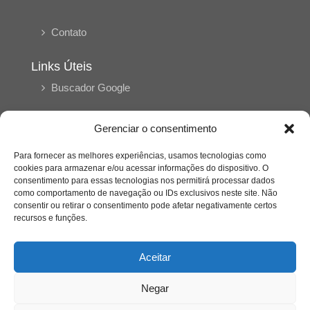
Contato
Links Úteis
Buscador Google
Publicações Recentes
Gerenciar o consentimento
Silêncio orbital: a presença humana entre a
desconexão e o espetáculo
Para fornecer as melhores experiências, usamos tecnologias como
cookies para armazenar e/ou acessar informações do dispositivo. O
consentimento para essas tecnologias nos permitirá processar dados
como comportamento de navegação ou IDs exclusivos neste site. Não
A reinvenção do trabalho e o choque geracional:
consentir ou retirar o consentimento pode afetar negativamente certos
uma análise crítica do mercado contemporâneo
em “Um Senhor Estagiário”
recursos e funções.
Aceitar
O corpo como expressão do cuidado
psicológico: (En)Cena entrevista Eliz Dorneles
Negar