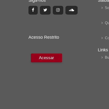
Siga-nos
Saiba
So
Q
Acesso Restrito
Co
Links
Bu
Acessar