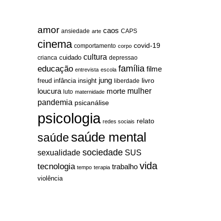
amor
caos
ansiedade
arte
CAPS
cinema
covid-19
comportamento
corpo
cultura
cuidado
crianca
depressao
família
educação
filme
entrevista
escola
jung
livro
freud
infância
insight
liberdade
mulher
loucura
morte
luto
maternidade
pandemia
psicanálise
psicologia
relato
redes sociais
saúde mental
saúde
sociedade
sexualidade
SUS
vida
tecnologia
trabalho
tempo
terapia
violência