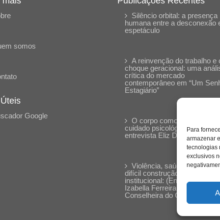
 mais
Publicações Recentes
bre
Silêncio orbital: a presença
humana entre a desconexão 
espetáculo
uem somos
A reinvenção do trabalho e 
choque geracional: uma análi
crítica do mercado
ntato
contemporâneo em “Um Sen
Estagiário”
 Úteis
scador Google
O corpo como expressão d
cuidado psicológico: (En)Cen
Para fornec
entrevista Eliz Dorneles
armazenar e
tecnologias
exclusivos n
Violência, saúde mental e a
negativament
difícil construção do acolhime
institucional: (En)cena entrevi
Izabella Ferreira dos Santos,
A
Conselheira do CRP-23