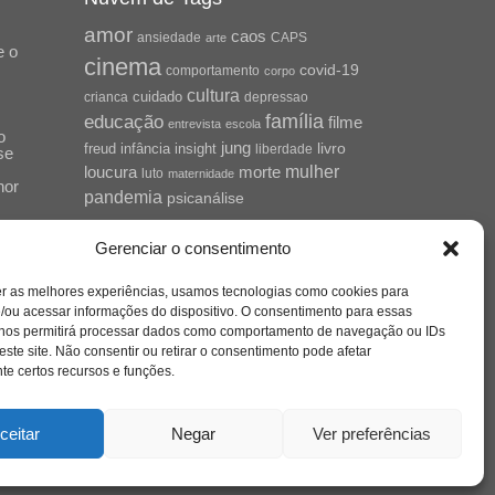
amor
caos
ansiedade
arte
CAPS
e o
cinema
covid-19
comportamento
corpo
cultura
cuidado
crianca
depressao
família
educação
filme
entrevista
escola
o
jung
livro
freud
infância
insight
liberdade
se
mulher
loucura
morte
luto
maternidade
hor
pandemia
psicanálise
psicologia
relato
redes sociais
Gerenciar o consentimento
saúde mental
o
saúde
a
er as melhores experiências, usamos tecnologias como cookies para
sociedade
sexualidade
SUS
/ou acessar informações do dispositivo. O consentimento para essas
 nos permitirá processar dados como comportamento de navegação ou IDs
vida
tecnologia
trabalho
tempo
terapia
este site. Não consentir ou retirar o consentimento pode afetar
violência
e certos recursos e funções.
nto
sta
ceitar
Negar
Ver preferências