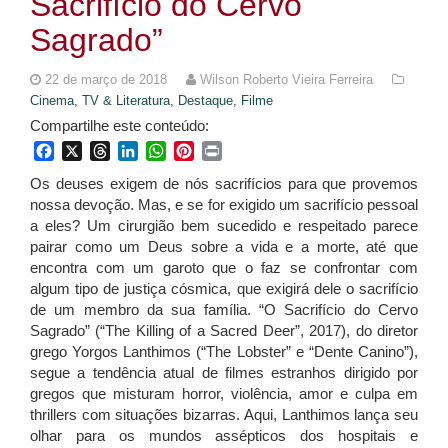
Sacrifício do Cervo
Sagrado”
22 de março de 2018
Wilson Roberto Vieira Ferreira
Cinema, TV & Literatura,
Destaque,
Filme
Compartilhe este conteúdo:
Facebook
X
Threads
LinkedIn
WhatsApp
Pinterest
Print
Os deuses exigem de nós sacrifícios para que provemos
nossa devoção. Mas, e se for exigido um sacrifício pessoal
a eles? Um cirurgião bem sucedido e respeitado parece
pairar como um Deus sobre a vida e a morte, até que
encontra com um garoto que o faz se confrontar com
algum tipo de justiça cósmica, que exigirá dele o sacrifício
de um membro da sua família. “O Sacrifício do Cervo
Sagrado” (“The Killing of a Sacred Deer”, 2017), do diretor
grego Yorgos Lanthimos (“The Lobster” e “Dente Canino”),
segue a tendência atual de filmes estranhos dirigido por
gregos que misturam horror, violência, amor e culpa em
thrillers com situações bizarras. Aqui, Lanthimos lança seu
olhar para os mundos assépticos dos hospitais e