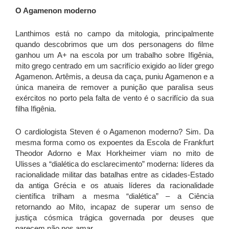
O Agamenon moderno
Lanthimos está no campo da mitologia, principalmente
quando descobrimos que um dos personagens do filme
ganhou um A+ na escola por um trabalho sobre Ifigênia,
mito grego centrado em um sacrifício exigido ao líder grego
Agamenon. Artêmis, a deusa da caça, puniu Agamenon e a
única maneira de remover a punição que paralisa seus
exércitos no porto pela falta de vento é o sacrifício da sua
filha Ifigênia.
O cardiologista Steven é o Agamenon moderno? Sim. Da
mesma forma como os expoentes da Escola de Frankfurt
Theodor Adorno e Max Horkheimer viam no mito de
Ulisses a “dialética do esclarecimento” moderna: líderes da
racionalidade militar das batalhas entre as cidades-Estado
da antiga Grécia e os atuais líderes da racionalidade
científica trilham a mesma “dialética” – a Ciência
retornando ao Mito, incapaz de superar um senso de
justiça cósmica trágica governada por deuses que
parecem não nos amar.