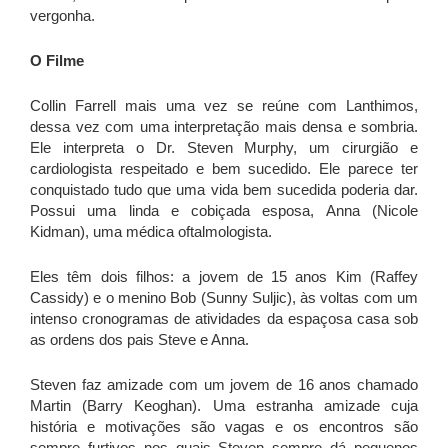
vergonha.
O Filme
Collin Farrell mais uma vez se reúne com Lanthimos,
dessa vez com uma interpretação mais densa e sombria.
Ele interpreta o Dr. Steven Murphy, um cirurgião e
cardiologista respeitado e bem sucedido. Ele parece ter
conquistado tudo que uma vida bem sucedida poderia dar.
Possui uma linda e cobiçada esposa, Anna (Nicole
Kidman), uma médica oftalmologista.
Eles têm dois filhos: a jovem de 15 anos Kim (Raffey
Cassidy) e o menino Bob (Sunny Suljic), às voltas com um
intenso cronogramas de atividades da espaçosa casa sob
as ordens dos pais Steve e Anna.
Steven faz amizade com um jovem de 16 anos chamado
Martin (Barry Keoghan). Uma estranha amizade cuja
história e motivações são vagas e os encontros são
sempre furtivos nos quais Steven sempre dá pequenos