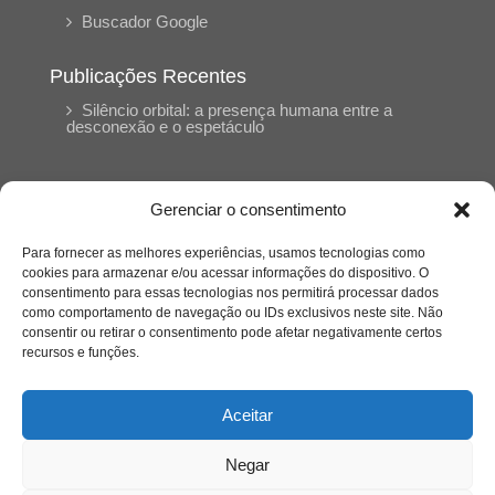
Buscador Google
Publicações Recentes
Silêncio orbital: a presença humana entre a
desconexão e o espetáculo
A reinvenção do trabalho e o choque geracional:
uma análise crítica do mercado contemporâneo
Gerenciar o consentimento
em “Um Senhor Estagiário”
Para fornecer as melhores experiências, usamos tecnologias como
cookies para armazenar e/ou acessar informações do dispositivo. O
O corpo como expressão do cuidado
consentimento para essas tecnologias nos permitirá processar dados
psicológico: (En)Cena entrevista Eliz Dorneles
como comportamento de navegação ou IDs exclusivos neste site. Não
consentir ou retirar o consentimento pode afetar negativamente certos
recursos e funções.
Violência, saúde mental e a difícil construção do
acolhimento institucional: (En)cena entrevista
Izabella Ferreira dos Santos, Conselheira do
Aceitar
CRP-23
Negar
Ser mulher, pensar gênero, enfrentar o mundo: