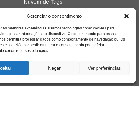
Nuvem de Tags
amor
caos
ansiedade
arte
CAPS
Gerenciar o consentimento
e o
cinema
covid-19
comportamento
corpo
er as melhores experiências, usamos tecnologias como cookies para
cultura
cuidado
crianca
depressao
/ou acessar informações do dispositivo. O consentimento para essas
família
educação
filme
entrevista
escola
o
 nos permitirá processar dados como comportamento de navegação ou IDs
se
jung
livro
freud
infância
insight
liberdade
este site. Não consentir ou retirar o consentimento pode afetar
mulher
loucura
morte
e certos recursos e funções.
luto
maternidade
hor
pandemia
psicanálise
psicologia
ceitar
Negar
Ver preferências
relato
redes sociais
o
saúde mental
saúde
a
sociedade
sexualidade
SUS
vida
tecnologia
trabalho
tempo
terapia
violência
nto
sta