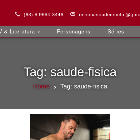
(63) 9 9994-3446
encenasaudemental@gma
 & Literatura
Personagens
Séries
Tag:
saude-fisica
Home
Tag:
saude-fisica