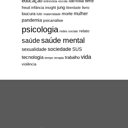
família
educação
filme
entrevista
escola
jung
livro
freud
infância
insight
liberdade
mulher
loucura
morte
luto
maternidade
pandemia
psicanálise
psicologia
relato
redes sociais
saúde mental
saúde
sociedade
sexualidade
SUS
vida
tecnologia
trabalho
tempo
terapia
violência