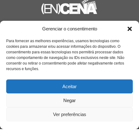
Saiba mais
Gerenciar o consentimento
Sobre
Para fornecer as melhores experiências, usamos tecnologias como
cookies para armazenar e/ou acessar informações do dispositivo. O
consentimento para essas tecnologias nos permitirá processar dados
como comportamento de navegação ou IDs exclusivos neste site. Não
Quem somos
consentir ou retirar o consentimento pode afetar negativamente certos
recursos e funções.
Contato
Aceitar
Links Úteis
Negar
Buscador Google
Ver preferências
Publicações Recentes
Silêncio orbital: a presença humana entre a
desconexão e o espetáculo