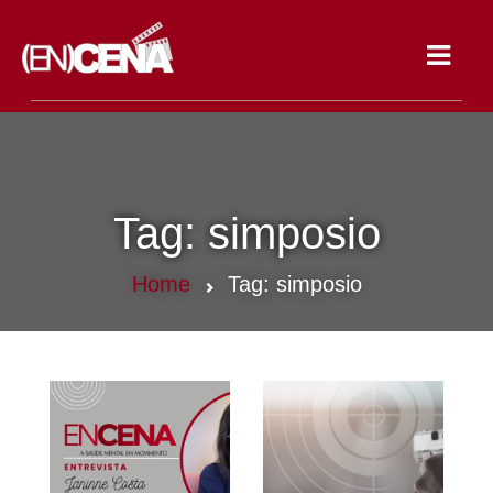
Toggle
navigat
Tag:
simposio
Home
Tag:
simposio