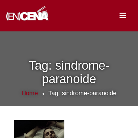
Toggle
navigat
Tag:
sindrome-
paranoide
Home
Tag:
sindrome-paranoide