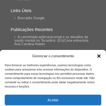
Links Úteis
Buscador Google
Publicações Recentes
A caminhada antimanicomial e os desafios da
saúde mental no Tocantins: (En)Cena entrevista
Ana Carolina Noleto
Gerenciar o consentimento
A Psicologia como espaço de cuidado para
mulheres: (En)Cena entrevista Rayla Soares
Para fornecer as melhores experiências, usamos tecnologias como
cookies para armazenar e/ou acessar informações do dispositivo. O
consentimento para essas tecnologias nos permitirá processar dados
Entre autocontrole e aprendizagem: o
como comportamento de navegação ou IDs exclusivos neste site. Não
desenvolvimento comportamental em Kung Fu
Panda
consentir ou retirar o consentimento pode afetar negativamente certos
recursos e funções.
Entre o prato saudável e o consumo
compulsivo: a contradição alimentar do brasileiro
Aceitar
contemporâneo