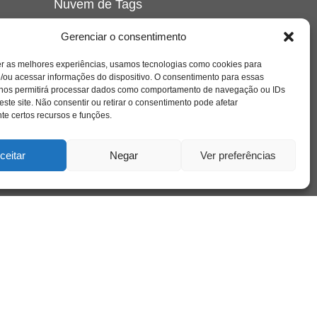
Nuvem de Tags
amor
caos
ansiedade
arte
CAPS
Gerenciar o consentimento
e o
cinema
covid-19
comportamento
corpo
er as melhores experiências, usamos tecnologias como cookies para
cultura
cuidado
crianca
depressao
/ou acessar informações do dispositivo. O consentimento para essas
família
educação
filme
entrevista
escola
o
 nos permitirá processar dados como comportamento de navegação ou IDs
se
jung
livro
freud
infância
insight
liberdade
este site. Não consentir ou retirar o consentimento pode afetar
mulher
loucura
morte
e certos recursos e funções.
luto
maternidade
hor
pandemia
psicanálise
psicologia
ceitar
Negar
Ver preferências
relato
redes sociais
o
saúde mental
saúde
a
sociedade
sexualidade
SUS
vida
tecnologia
trabalho
tempo
terapia
violência
nto
sta