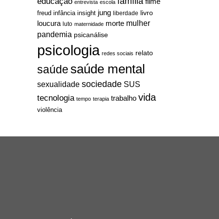
família
educação
filme
entrevista
escola
jung
livro
freud
infância
insight
liberdade
mulher
loucura
morte
luto
maternidade
pandemia
psicanálise
psicologia
relato
redes sociais
saúde mental
saúde
sociedade
sexualidade
SUS
vida
tecnologia
trabalho
tempo
terapia
violência