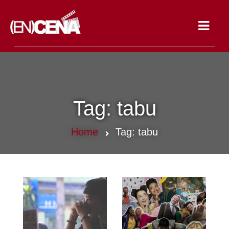
Toggle
navigat
Tag:
tabu
Home
Tag:
tabu