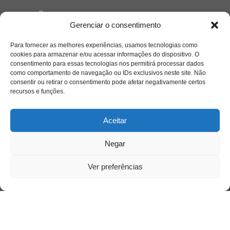
Quem somos
Gerenciar o consentimento
Para fornecer as melhores experiências, usamos tecnologias como
Contato
cookies para armazenar e/ou acessar informações do dispositivo. O
consentimento para essas tecnologias nos permitirá processar dados
como comportamento de navegação ou IDs exclusivos neste site. Não
Links Úteis
consentir ou retirar o consentimento pode afetar negativamente certos
Buscador Google
recursos e funções.
Publicações Recentes
Aceitar
A caminhada antimanicomial e os desafios da
saúde mental no Tocantins: (En)Cena entrevista
Negar
Ana Carolina Noleto
Ver preferências
A Psicologia como espaço de cuidado para
mulheres: (En)Cena entrevista Rayla Soares
Entre autocontrole e aprendizagem: o