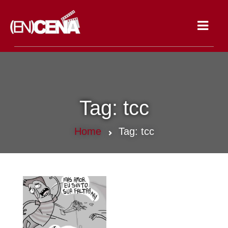
Toggle
navigat
Tag:
tcc
Home
Tag:
tcc