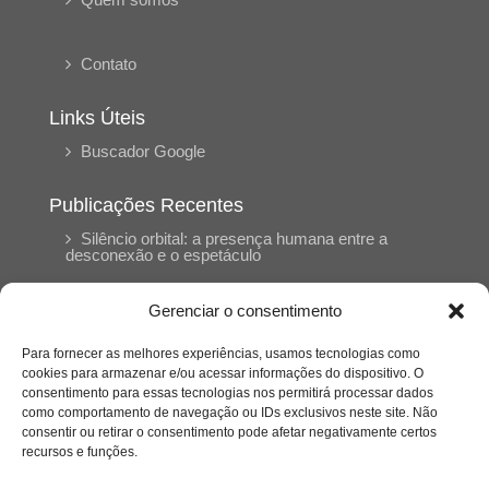
Contato
Links Úteis
Buscador Google
Publicações Recentes
Silêncio orbital: a presença humana entre a
desconexão e o espetáculo
Gerenciar o consentimento
A reinvenção do trabalho e o choque geracional:
uma análise crítica do mercado contemporâneo
em “Um Senhor Estagiário”
Para fornecer as melhores experiências, usamos tecnologias como
cookies para armazenar e/ou acessar informações do dispositivo. O
consentimento para essas tecnologias nos permitirá processar dados
como comportamento de navegação ou IDs exclusivos neste site. Não
O corpo como expressão do cuidado
psicológico: (En)Cena entrevista Eliz Dorneles
consentir ou retirar o consentimento pode afetar negativamente certos
recursos e funções.