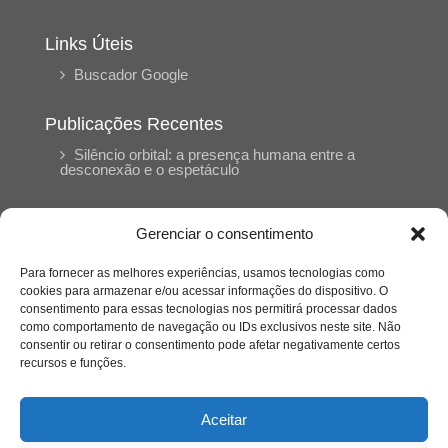
Links Úteis
Buscador Google
Publicações Recentes
Silêncio orbital: a presença humana entre a
desconexão e o espetáculo
A reinvenção do trabalho e o choque geracional:
Gerenciar o consentimento
uma análise crítica do mercado contemporâneo
em “Um Senhor Estagiário”
Para fornecer as melhores experiências, usamos tecnologias como
cookies para armazenar e/ou acessar informações do dispositivo. O
consentimento para essas tecnologias nos permitirá processar dados
O corpo como expressão do cuidado
como comportamento de navegação ou IDs exclusivos neste site. Não
psicológico: (En)Cena entrevista Eliz Dorneles
consentir ou retirar o consentimento pode afetar negativamente certos
recursos e funções.
Violência, saúde mental e a difícil construção do
acolhimento institucional: (En)cena entrevista
Aceitar
Izabella Ferreira dos Santos, Conselheira do
CRP-23