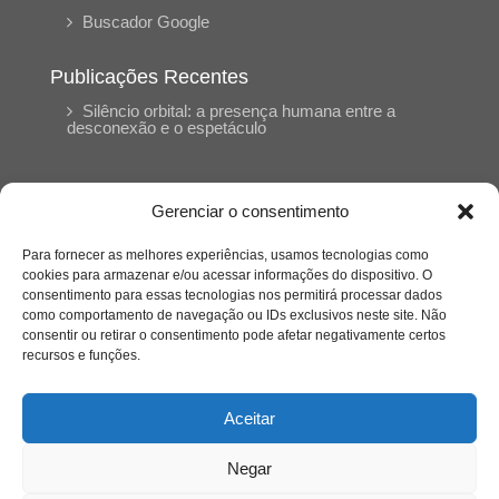
Buscador Google
Publicações Recentes
Silêncio orbital: a presença humana entre a
desconexão e o espetáculo
A reinvenção do trabalho e o choque geracional:
uma análise crítica do mercado contemporâneo
Gerenciar o consentimento
em “Um Senhor Estagiário”
Para fornecer as melhores experiências, usamos tecnologias como
cookies para armazenar e/ou acessar informações do dispositivo. O
O corpo como expressão do cuidado
consentimento para essas tecnologias nos permitirá processar dados
psicológico: (En)Cena entrevista Eliz Dorneles
como comportamento de navegação ou IDs exclusivos neste site. Não
consentir ou retirar o consentimento pode afetar negativamente certos
recursos e funções.
Violência, saúde mental e a difícil construção do
acolhimento institucional: (En)cena entrevista
Izabella Ferreira dos Santos, Conselheira do
Aceitar
CRP-23
Negar
Ser mulher, pensar gênero, enfrentar o mundo: