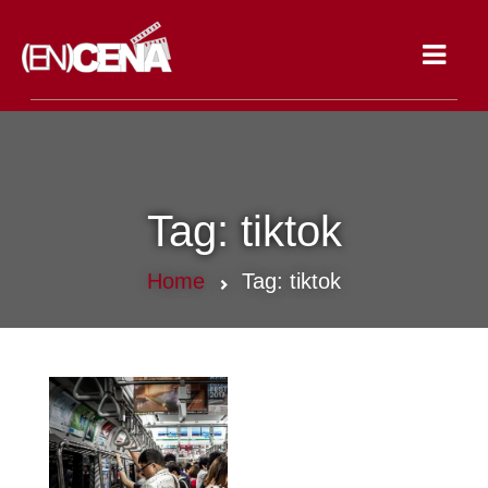
Toggle
navigat
Tag:
tiktok
Home
Tag:
tiktok