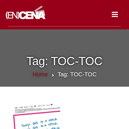
Toggle
navigat
Tag:
TOC-TOC
Home
Tag:
TOC-TOC