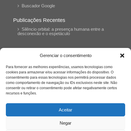
Buscador Google
Publicações Recentes
Silêncio orbital: a presença humana entre a
desconexão e o espetáculo
A reinvenção do trabalho e o choque geracional:
uma análise crítica do mercado contemporâneo
Gerenciar o consentimento
em “Um Senhor Estagiário”
Para fornecer as melhores experiências, usamos tecnologias como
cookies para armazenar e/ou acessar informações do dispositivo. O
O corpo como expressão do cuidado
consentimento para essas tecnologias nos permitirá processar dados
psicológico: (En)Cena entrevista Eliz Dorneles
como comportamento de navegação ou IDs exclusivos neste site. Não
consentir ou retirar o consentimento pode afetar negativamente certos
recursos e funções.
Violência, saúde mental e a difícil construção do
acolhimento institucional: (En)cena entrevista
Izabella Ferreira dos Santos, Conselheira do
Aceitar
CRP-23
Negar
Ser mulher, pensar gênero, enfrentar o mundo: