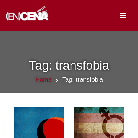
Toggle
navigat
Tag:
transfobia
Home
Tag:
transfobia