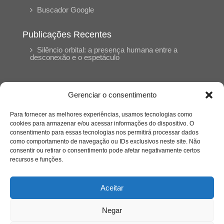
Buscador Google
Publicações Recentes
Silêncio orbital: a presença humana entre a
desconexão e o espetáculo
A reinvenção do trabalho e o choque geracional:
uma análise crítica do mercado contemporâneo
Gerenciar o consentimento
em “Um Senhor Estagiário”
Para fornecer as melhores experiências, usamos tecnologias como
cookies para armazenar e/ou acessar informações do dispositivo. O
O corpo como expressão do cuidado
consentimento para essas tecnologias nos permitirá processar dados
psicológico: (En)Cena entrevista Eliz Dorneles
como comportamento de navegação ou IDs exclusivos neste site. Não
consentir ou retirar o consentimento pode afetar negativamente certos
recursos e funções.
Violência, saúde mental e a difícil construção do
acolhimento institucional: (En)cena entrevista
Izabella Ferreira dos Santos, Conselheira do
Aceitar
CRP-23
Negar
Ser mulher, pensar gênero, enfrentar o mundo: