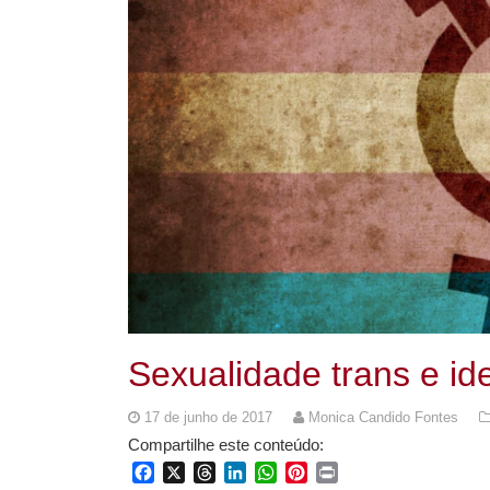
Sexualidade trans e id
17 de junho de 2017
Monica Candido Fontes
Compartilhe este conteúdo:
Facebook
X
Threads
LinkedIn
WhatsApp
Pinterest
Print