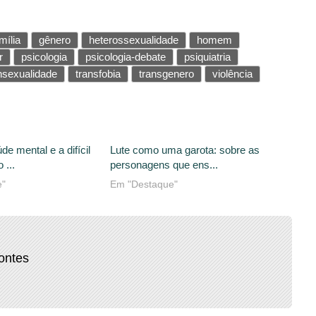
mília
gênero
heterossexualidade
homem
r
psicologia
psicologia-debate
psiquiatria
nsexualidade
transfobia
transgenero
violência
de mental e a difícil
Lute como uma garota: sobre as
 ...
personagens que ens...
e"
Em "Destaque"
ontes