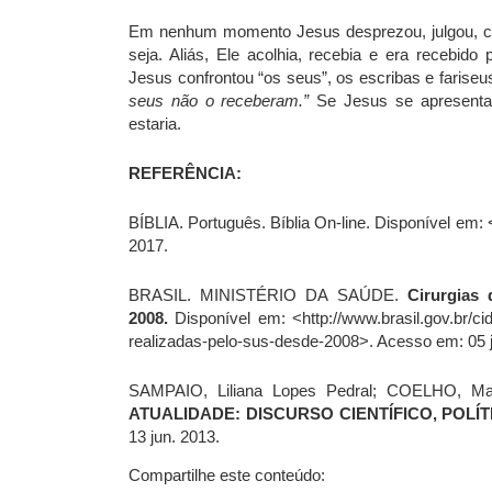
Em nenhum momento Jesus desprezou, julgou, con
seja. Aliás, Ele acolhia, recebia e era recebi
Jesus confrontou “os seus”, os escribas e farise
seus não o receberam.”
Se Jesus se apresenta
estaria.
REFERÊNCIA:
BÍBLIA. Português. Bíblia On-line. Disponível em: 
2017.
BRASIL. MINISTÉRIO DA SAÚDE.
Cirurgias
2008.
Disponível em: <http://www.brasil.gov.br/c
realizadas-pelo-sus-desde-2008>. Acesso em: 05 j
SAMPAIO, Liliana Lopes Pedral; COELHO, Ma
ATUALIDADE: DISCURSO CIENTÍFICO, POLÍT
13 jun. 2013.
Compartilhe este conteúdo: