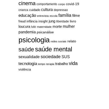
cinema
covid-19
comportamento
corpo
cultura
cuidado
crianca
depressao
família
educação
filme
entrevista
escola
jung
livro
freud
infância
insight
liberdade
mulher
loucura
morte
luto
maternidade
pandemia
psicanálise
psicologia
relato
redes sociais
saúde mental
saúde
sociedade
sexualidade
SUS
vida
tecnologia
trabalho
tempo
terapia
violência