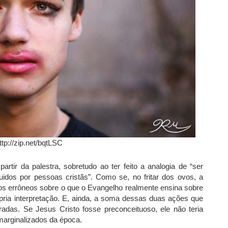
ttp://zip.net/bqtLSC
ir da palestra, sobretudo ao ter feito a analogia de “ser
uidos por pessoas cristãs”. Como se, no fritar dos ovos, a
os errôneos sobre o que o Evangelho realmente ensina sobre
ópria interpretação. E, ainda, a soma dessas duas ações que
rradas. Se Jesus Cristo fosse preconceituoso, ele não teria
 marginalizados da época.