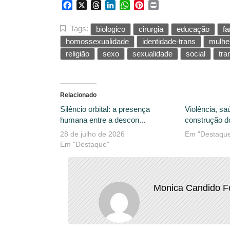
Facebook
X
Threads
LinkedIn
WhatsApp
Pinterest
Print
Tags:
biologico
cirurgia
educação
fa
homossexualidade
identidade-trans
mulhe
religião
sexo
sexualidade
social
tra
Relacionado
Silêncio orbital: a presença
Violência, saú
humana entre a descon...
construção do
28 de julho de 2026
Em "Destaqu
Em "Destaque"
Monica Candido F