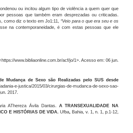
denou ou incitou algum tipo de violência a quem quer que
do por pessoas que também eram desprezadas ou criticadas.
us, como diz o texto em Jo1:11,
“Veio para o que era seu e os
sse na contemporaneidade, é com estas pessoas que ele
<https://www.bibliaonline.com.br/acf/jo/1>. Acesso em: 06 jun.
 de Mudança de Sexo são Realizadas pelo SUS desde
idadania-e-justica/2015/03/cirurgias-de-mudanca-de-sexo-sao-
un. 2017.
ria AThereza Ávila Dantas.
A TRANSEXUALIDADE NA
ICO E HISTÓRIAS DE VIDA.
Ufba
,
Bahia, v. 1, n. 1, p.1-12,