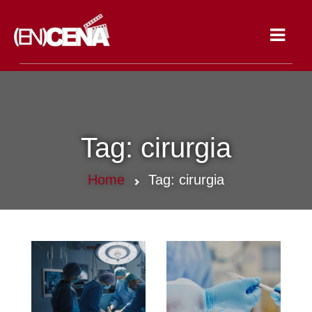
Toggle
navigat
Tag:
cirurgia
Home
Tag:
cirurgia