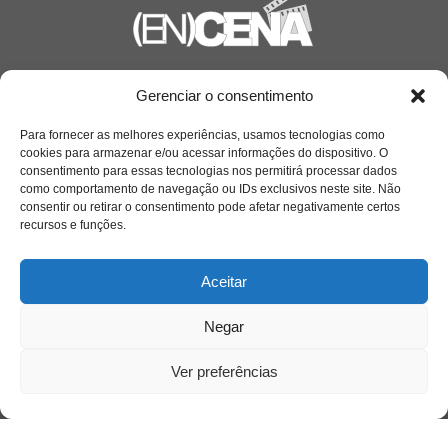
Saiba mais
Gerenciar o consentimento
Sobre
Para fornecer as melhores experiências, usamos tecnologias como
cookies para armazenar e/ou acessar informações do dispositivo. O
consentimento para essas tecnologias nos permitirá processar dados
como comportamento de navegação ou IDs exclusivos neste site. Não
Quem somos
consentir ou retirar o consentimento pode afetar negativamente certos
recursos e funções.
Contato
Aceitar
Links Úteis
Negar
Buscador Google
Ver preferências
Publicações Recentes
A caminhada antimanicomial e os desafios da
saúde mental no Tocantins: (En)Cena entrevista