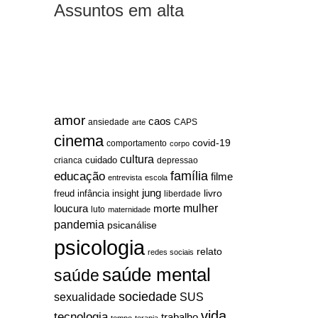
Assuntos em alta
amor
caos
ansiedade
arte
CAPS
cinema
covid-19
comportamento
corpo
cultura
cuidado
crianca
depressao
família
educação
filme
entrevista
escola
jung
livro
freud
infância
insight
liberdade
mulher
loucura
morte
luto
maternidade
pandemia
psicanálise
psicologia
relato
redes sociais
saúde mental
saúde
sociedade
sexualidade
SUS
vida
tecnologia
trabalho
tempo
terapia