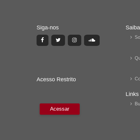
Siga-nos
Saiba
So
Q
Co
Acesso Restrito
Links
Bu
Acessar