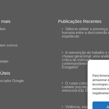
 mais
Publicações Recentes
bre
Silêncio orbital: a presença
humana entre a desconexão 
espetáculo
uem somos
A reinvenção do trabalho e 
choque geracional: uma análi
crítica do mercado
ntato
contemporâneo em “Um Sen
Estagiário”
 Úteis
Para fornec
armazenar e
scador Google
O corpo como expressão d
tecnologias
cuidado psicológico: (En)Cen
exclusivos n
entrevista Eliz Dorneles
negativament
Violência, saúde mental e a
A