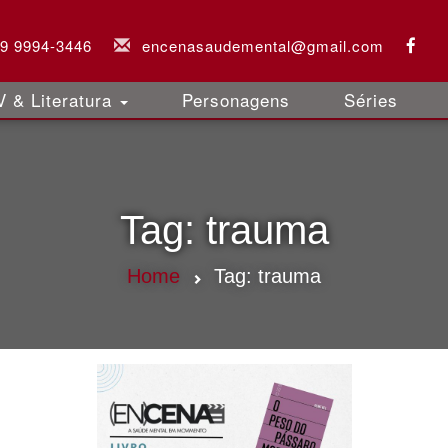
 9 9994-3446
encenasaudemental@gmail.com
 & Literatura
Personagens
Séries
Tag:
trauma
Home
Tag:
trauma