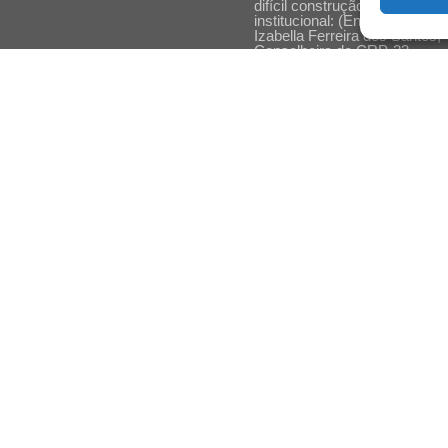
difícil construção do acolhime
institucional: (En)cena entrevi
Izabella Ferreira dos Santos,
Conselheira do CRP-23
Ser mulher, pensar gênero,
enfrentar o mundo: (En)cena
entrevista Gleys Ially Ramos