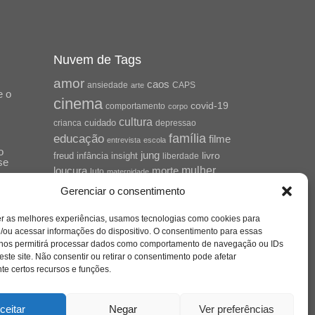
Nuvem de Tags
amor
caos
ansiedade
arte
CAPS
e o
cinema
covid-19
comportamento
corpo
cultura
cuidado
crianca
depressao
família
educação
filme
entrevista
escola
o
jung
livro
freud
infância
insight
liberdade
se
mulher
loucura
morte
luto
maternidade
hor
pandemia
psicanálise
Gerenciar o consentimento
psicologia
relato
redes sociais
er as melhores experiências, usamos tecnologias como cookies para
saúde mental
/ou acessar informações do dispositivo. O consentimento para essas
saúde
o
 nos permitirá processar dados como comportamento de navegação ou IDs
a
sociedade
este site. Não consentir ou retirar o consentimento pode afetar
sexualidade
SUS
e certos recursos e funções.
vida
tecnologia
trabalho
tempo
terapia
violência
ceitar
Negar
Ver preferências