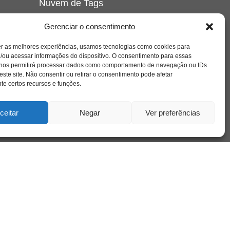
Nuvem de Tags
amor
caos
ansiedade
arte
CAPS
Gerenciar o consentimento
e o
cinema
covid-19
comportamento
corpo
er as melhores experiências, usamos tecnologias como cookies para
cultura
cuidado
crianca
depressao
/ou acessar informações do dispositivo. O consentimento para essas
família
educação
filme
entrevista
escola
o
 nos permitirá processar dados como comportamento de navegação ou IDs
se
jung
livro
freud
infância
insight
liberdade
este site. Não consentir ou retirar o consentimento pode afetar
mulher
loucura
morte
e certos recursos e funções.
luto
maternidade
hor
pandemia
psicanálise
psicologia
ceitar
Negar
Ver preferências
relato
redes sociais
o
saúde mental
saúde
a
sociedade
sexualidade
SUS
vida
tecnologia
trabalho
tempo
terapia
violência
nto
sta