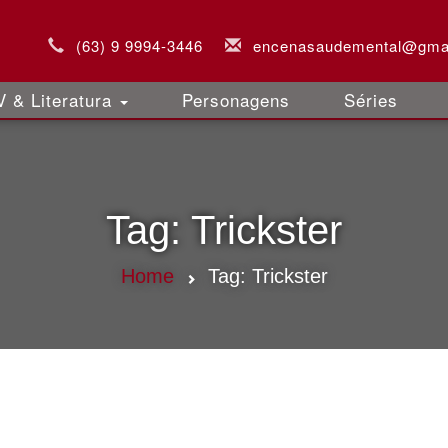
(63) 9 9994-3446
encenasaudemental@gma
 & Literatura
Personagens
Séries
Tag:
Trickster
Home
Tag:
Trickster