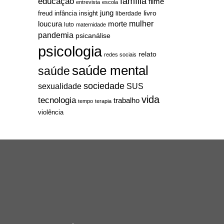
família
educação
filme
entrevista
escola
jung
livro
freud
infância
insight
liberdade
mulher
loucura
morte
luto
maternidade
pandemia
psicanálise
psicologia
relato
redes sociais
saúde mental
saúde
sociedade
sexualidade
SUS
vida
tecnologia
trabalho
tempo
terapia
violência