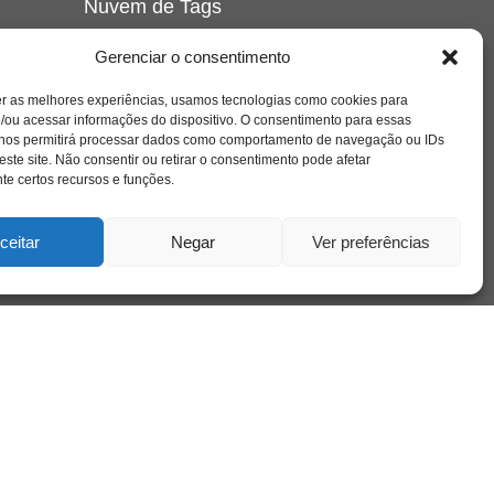
Nuvem de Tags
amor
caos
ansiedade
arte
CAPS
Gerenciar o consentimento
e o
cinema
covid-19
comportamento
corpo
er as melhores experiências, usamos tecnologias como cookies para
cultura
cuidado
crianca
depressao
/ou acessar informações do dispositivo. O consentimento para essas
família
educação
filme
entrevista
escola
o
 nos permitirá processar dados como comportamento de navegação ou IDs
se
jung
livro
freud
infância
insight
liberdade
este site. Não consentir ou retirar o consentimento pode afetar
mulher
loucura
morte
e certos recursos e funções.
luto
maternidade
hor
pandemia
psicanálise
psicologia
ceitar
Negar
Ver preferências
relato
redes sociais
o
saúde mental
saúde
a
sociedade
sexualidade
SUS
vida
tecnologia
trabalho
tempo
terapia
violência
nto
sta