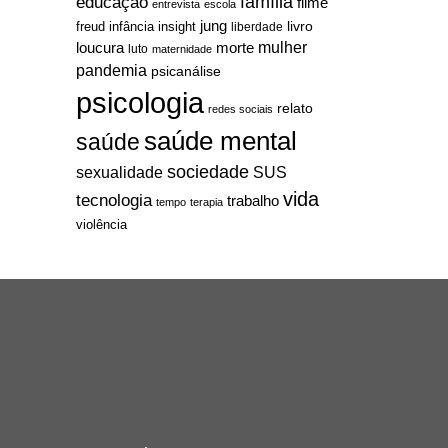
família
educação
filme
entrevista
escola
jung
livro
freud
infância
insight
liberdade
mulher
loucura
morte
luto
maternidade
pandemia
psicanálise
psicologia
relato
redes sociais
saúde mental
saúde
sociedade
sexualidade
SUS
vida
tecnologia
trabalho
tempo
terapia
violência