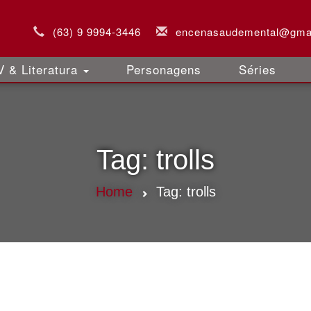
(63) 9 9994-3446
encenasaudemental@gma
 & Literatura
Personagens
Séries
Tag:
trolls
Home
Tag:
trolls