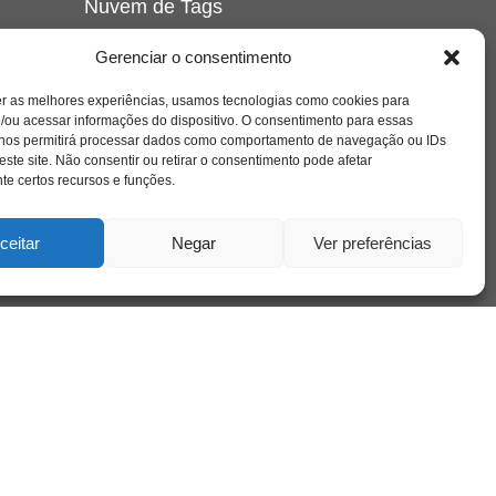
Nuvem de Tags
amor
caos
ansiedade
arte
CAPS
Gerenciar o consentimento
e o
cinema
covid-19
comportamento
corpo
er as melhores experiências, usamos tecnologias como cookies para
cultura
cuidado
crianca
depressao
/ou acessar informações do dispositivo. O consentimento para essas
família
educação
filme
entrevista
escola
o
 nos permitirá processar dados como comportamento de navegação ou IDs
se
jung
livro
freud
infância
insight
liberdade
este site. Não consentir ou retirar o consentimento pode afetar
mulher
loucura
morte
e certos recursos e funções.
luto
maternidade
hor
pandemia
psicanálise
psicologia
ceitar
Negar
Ver preferências
relato
redes sociais
o
saúde mental
saúde
a
sociedade
sexualidade
SUS
vida
tecnologia
trabalho
tempo
terapia
violência
nto
sta