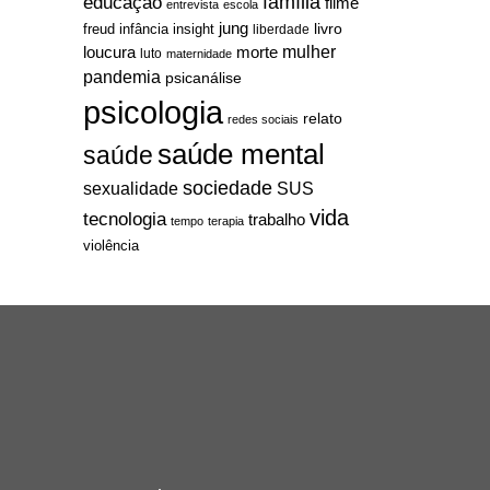
família
educação
filme
entrevista
escola
jung
livro
freud
infância
insight
liberdade
mulher
loucura
morte
luto
maternidade
pandemia
psicanálise
psicologia
relato
redes sociais
saúde mental
saúde
sociedade
sexualidade
SUS
vida
tecnologia
trabalho
tempo
terapia
violência