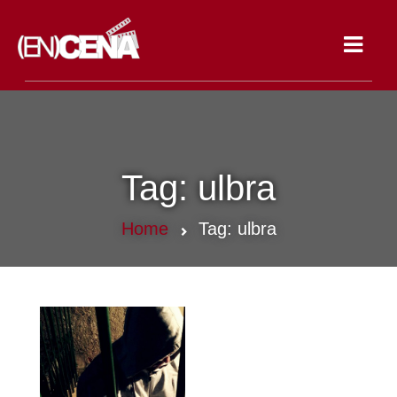
Toggle
navigat
Tag:
ulbra
Home
Tag:
ulbra