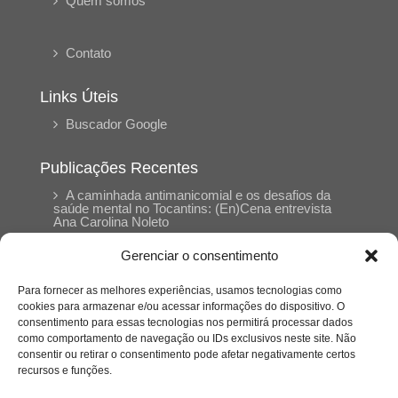
Quem somos
Contato
Links Úteis
Buscador Google
Publicações Recentes
A caminhada antimanicomial e os desafios da
saúde mental no Tocantins: (En)Cena entrevista
Ana Carolina Noleto
Gerenciar o consentimento
A Psicologia como espaço de cuidado para
mulheres: (En)Cena entrevista Rayla Soares
Para fornecer as melhores experiências, usamos tecnologias como
cookies para armazenar e/ou acessar informações do dispositivo. O
consentimento para essas tecnologias nos permitirá processar dados
Entre autocontrole e aprendizagem: o
como comportamento de navegação ou IDs exclusivos neste site. Não
desenvolvimento comportamental em Kung Fu
consentir ou retirar o consentimento pode afetar negativamente certos
Panda
recursos e funções.