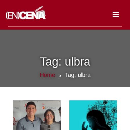
Toggle
navigat
Tag:
ulbra
Home
Tag:
ulbra