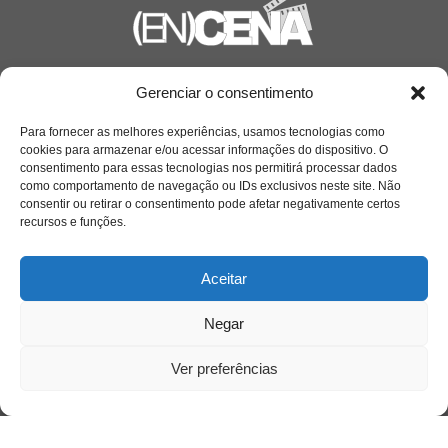
Saiba mais
Gerenciar o consentimento
Sobre
Para fornecer as melhores experiências, usamos tecnologias como
cookies para armazenar e/ou acessar informações do dispositivo. O
consentimento para essas tecnologias nos permitirá processar dados
como comportamento de navegação ou IDs exclusivos neste site. Não
Quem somos
consentir ou retirar o consentimento pode afetar negativamente certos
recursos e funções.
Contato
Aceitar
Links Úteis
Negar
Buscador Google
Ver preferências
Publicações Recentes
Silêncio orbital: a presença humana entre a
desconexão e o espetáculo