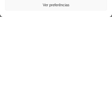
Ver preferências
Saiba mais
Sobre
Quem somos
Contato
Links Úteis