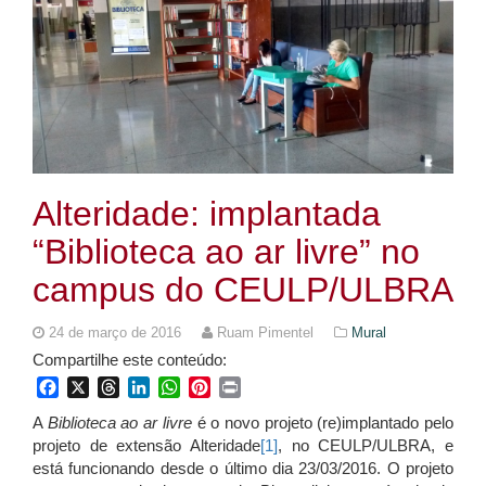
Alteridade: implantada
“Biblioteca ao ar livre” no
campus do CEULP/ULBRA
24 de março de 2016
Ruam Pimentel
Mural
Compartilhe este conteúdo:
Facebook
X
Threads
LinkedIn
WhatsApp
Pinterest
Print
A
Biblioteca ao ar livre
é o novo projeto (re)implantado pelo
projeto de extensão Alteridade
[1]
, no CEULP/ULBRA, e
está funcionando desde o último dia 23/03/2016. O projeto