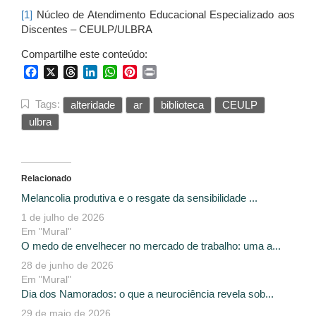
[1]
Núcleo de Atendimento Educacional Especializado aos
Discentes – CEULP/ULBRA
Compartilhe este conteúdo:
Facebook
X
Threads
LinkedIn
WhatsApp
Pinterest
Print
Tags:
alteridade
ar
biblioteca
CEULP
ulbra
Relacionado
Melancolia produtiva e o resgate da sensibilidade ...
1 de julho de 2026
Em "Mural"
O medo de envelhecer no mercado de trabalho: uma a...
28 de junho de 2026
Em "Mural"
Dia dos Namorados: o que a neurociência revela sob...
29 de maio de 2026