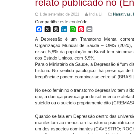
relato publicado no (E
1 de setembro de 2021
India Lii
Narrativas,
Compartilhe este conteúdo:
Facebook
X
Threads
LinkedIn
WhatsApp
Pinterest
Print
A Depressão é um Transtorno Mental corren
Organização Mundial de Saúde – OMS (2020), o
nisso, 5,8% da população no Brasil tem sintomas
dos Estado Unidos, com 5,9%.
Para o Ministério da Saúde, a Depressão é “um di
história. No sentido patológico, há presença de
frequência e podem combinar-se entre si” (BRASIL
No sexo feminino o transtorno depressivo tem sido
que, a doença provoca grande sofrimento e afeta d
suicídio ou o suicídio propriamente dito (CREMA
Quando se fala em Depressão dentro das universi
manifestam ao menos um transtorno psiquiátrico
um dos aspectos dominantes (CAVESTRO; ROCHA, 