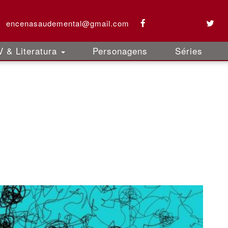
encenasaudemental@gmail.com
 & Literatura
Personagens
Séries