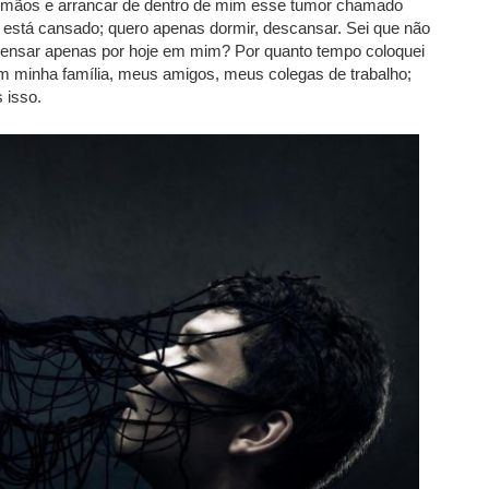
s mãos e arrancar de dentro de mim esse tumor chamado
está cansado; quero apenas dormir, descansar. Sei que não
 pensar apenas por hoje em mim? Por quanto tempo coloquei
m minha família, meus amigos, meus colegas de trabalho;
 isso.