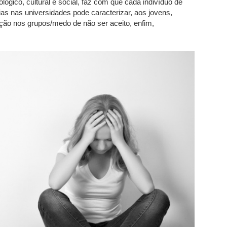
lógico, cultural e social, faz com que cada indivíduo dê
ias nas universidades pode caracterizar, aos jovens,
rção nos grupos/medo de não ser aceito, enfim,