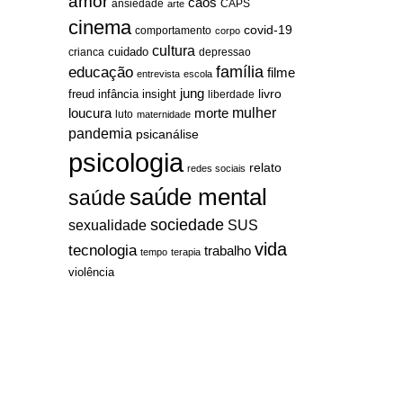
amor
caos
ansiedade
arte
CAPS
cinema
covid-19
comportamento
corpo
cultura
cuidado
crianca
depressao
família
educação
filme
entrevista
escola
jung
livro
freud
infância
insight
liberdade
mulher
loucura
morte
luto
maternidade
pandemia
psicanálise
psicologia
relato
redes sociais
saúde mental
saúde
sociedade
sexualidade
SUS
vida
tecnologia
trabalho
tempo
terapia
violência