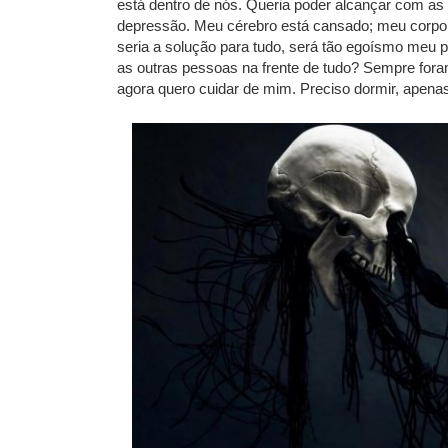
está dentro de nós. Queria poder alcançar com a
depressão. Meu cérebro está cansado; meu corpo 
seria a solução para tudo, será tão egoísmo meu
as outras pessoas na frente de tudo? Sempre fora
agora quero cuidar de mim. Preciso dormir, apenas