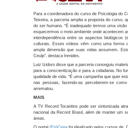
Para a coordenadora do curso de Psicologia do Ce
Teixeira, a parceria amplia a proposta do curso, q
do ser humano. “É inadequado termos uma visão 
esquecermos o meio ambiente onde acontecem as t
interdependência entre os aspectos biológicos (
culturais. Esses vídeos vêm como uma forma de
ampla dimensão que suas vidas assumem. Esta
Ceulp”, destaca Irenides.
Luiz Izidoro disse que a parceria conseguiu mater
para a conscientização e para a cidadania. No fu
qualidade de vida. “É uma campanha que quer est
nas pessoas, fazendo-as perceberem-se como 
arrematou.
MAIS
A TV Record Tocantins pode ser sintonizada at
nacional da Record Brasil, além de manter um sól
áreas.
O portal
(En)Cena
foi idealizado pelos cursos de