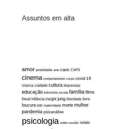
Assuntos em alta
amor
caos
ansiedade
arte
CAPS
cinema
covid-19
comportamento
corpo
cultura
cuidado
crianca
depressao
família
educação
filme
entrevista
escola
jung
livro
freud
infância
insight
liberdade
mulher
loucura
morte
luto
maternidade
pandemia
psicanálise
psicologia
relato
redes sociais