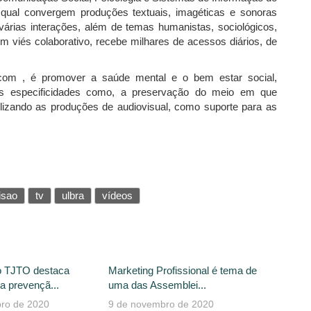
ual convergem produções textuais, imagéticas e sonoras
árias interações, além de temas humanistas, sociológicos,
Com viés colaborativo, recebe milhares de acessos diários, de
om , é promover a saúde mental e o bem estar social,
s especificidades como, a preservação do meio em que
ilizando as produções de audiovisual, como suporte para as
isao
tv
ulbra
vídeos
o TJTO destaca
Marketing Profissional é tema de
a prevençã...
uma das Assemblei...
ro de 2020
9 de novembro de 2020