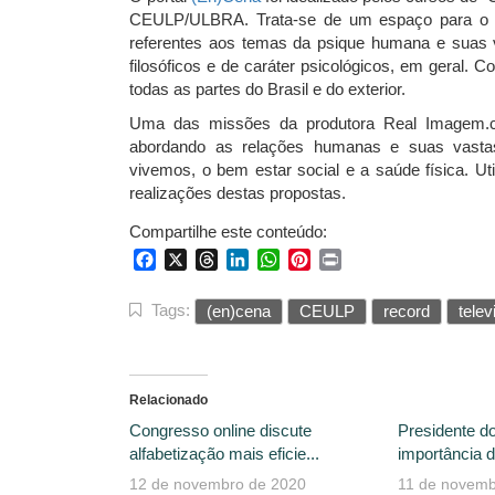
CEULP/ULBRA. Trata-se de um espaço para o q
referentes aos temas da psique humana e suas v
filosóficos e de caráter psicológicos, em geral. 
todas as partes do Brasil e do exterior.
Uma das missões da produtora Real Imagem.c
abordando as relações humanas e suas vasta
vivemos, o bem estar social e a saúde física. Ut
realizações destas propostas.
Compartilhe este conteúdo:
Facebook
X
Threads
LinkedIn
WhatsApp
Pinterest
Print
Tags:
(en)cena
CEULP
record
telev
Relacionado
Congresso online discute
Presidente d
alfabetização mais eficie...
importância d
12 de novembro de 2020
11 de novemb