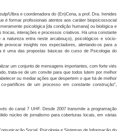
ulp/Ulbra e coordenadora do (En)Cena, a prof. Dra. Irenides
ue é formar profissionais atentos aos caráter biopsicossocial
meramente psicológica [da condição humana] ou biológica e
rocas, interações e processos criativos. Há uma constante
e a natureza entra neste arcabouço), psicológicos e sócio-
 provocar insights nos expectadores, alertando-os para a
 é uma das propostas básicas do curso de Psicologia do
ializar um conjunto de mensagens importantes, com forte viés
ndo, trata-se de um convite para que todos lutem por melhor
abelecer ou mediar ações que despertem o que há de melhor
co-partífices de um processo em constante construção”,
ravés do canal 7 UHF. Desde 2007 transmite a programação
ido núcleo de jornalismo para coberturas locais, em várias
 Comunicação Social, Psicologia e Sistemas de Informação do