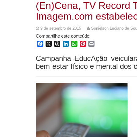
(En)Cena, TV Record T
Imagem.com estabelec
9 de setembro de 2015
Sonielson Luciano de So
Compartilhe este conteúdo:
Facebook
X
Threads
LinkedIn
WhatsApp
Pinterest
Print
Campanha EducAção veiculará
bem-estar físico e mental dos 