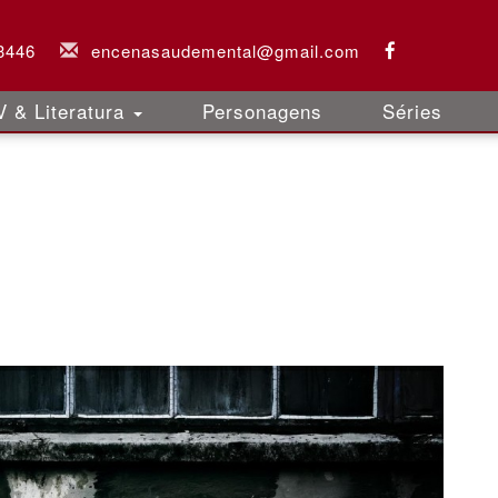
3446
encenasaudemental@gmail.com
 & Literatura
Personagens
Séries