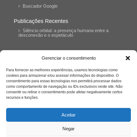
Buscador Google
Publicações Recentes
Silêncio orbital: a presença humana entre a
desconexão e o espetáculo
A reinvenção do trabalho e o choque geracional:
uma análise crítica do mercado contemporâneo
Gerenciar o consentimento
em “Um Senhor Estagiário”
Para fornecer as melhores experiências, usamos tecnologias como
cookies para armazenar e/ou acessar informações do dispositivo. O
O corpo como expressão do cuidado
consentimento para essas tecnologias nos permitirá processar dados
psicológico: (En)Cena entrevista Eliz Dorneles
como comportamento de navegação ou IDs exclusivos neste site. Não
consentir ou retirar o consentimento pode afetar negativamente certos
recursos e funções.
Violência, saúde mental e a difícil construção do
acolhimento institucional: (En)cena entrevista
Izabella Ferreira dos Santos, Conselheira do
Aceitar
CRP-23
Negar
Ser mulher, pensar gênero, enfrentar o mundo: