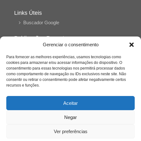
Links Úteis
Buscador Google
Publicações Recentes
Gerenciar o consentimento
Silêncio orbital: a presença humana entre a
desconexão e o espetáculo
Para fornecer as melhores experiências, usamos tecnologias como
cookies para armazenar e/ou acessar informações do dispositivo. O
consentimento para essas tecnologias nos permitirá processar dados
A reinvenção do trabalho e o choque geracional:
como comportamento de navegação ou IDs exclusivos neste site. Não
uma análise crítica do mercado contemporâneo
consentir ou retirar o consentimento pode afetar negativamente certos
em “Um Senhor Estagiário”
recursos e funções.
O corpo como expressão do cuidado
Aceitar
psicológico: (En)Cena entrevista Eliz Dorneles
Negar
Violência, saúde mental e a difícil construção do
acolhimento institucional: (En)cena entrevista
Ver preferências
Izabella Ferreira dos Santos, Conselheira do
CRP-23