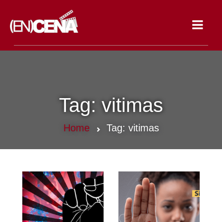
Toggle
navigat
Tag:
vitimas
Home
Tag:
vitimas