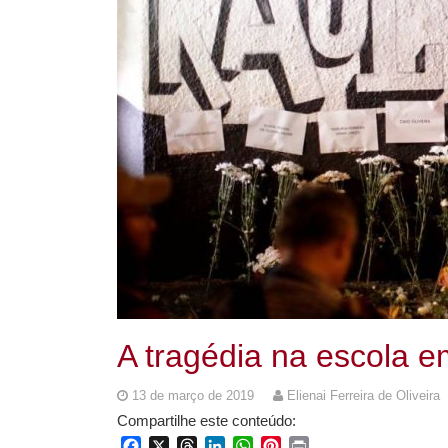
A tragédia na escola 
13 de março de 2019
Elienai Ferreira de Oliveira
Compartilhe este conteúdo:
Facebook
X
Threads
LinkedIn
WhatsApp
Pinterest
Print