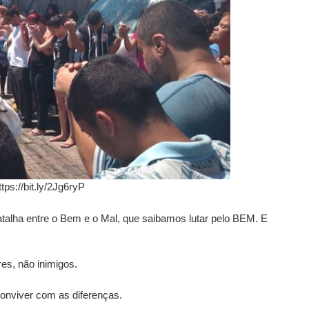
ttps://bit.ly/2Jg6ryP
atalha entre o Bem e o Mal, que saibamos lutar pelo BEM. E
s, não inimigos.
onviver com as diferenças.