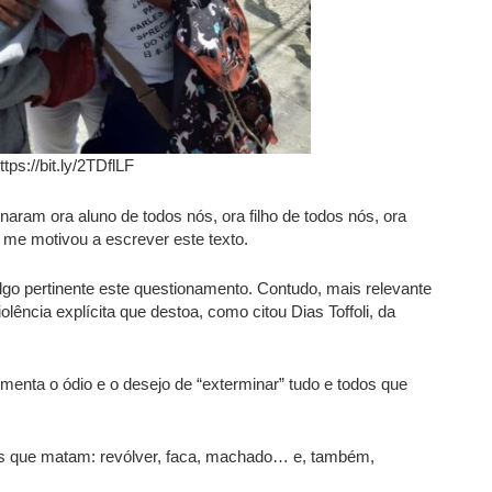
ttps://bit.ly/2TDflLF
ram ora aluno de todos nós, ora filho de todos nós, ora
me motivou a escrever este texto.
o pertinente este questionamento. Contudo, mais relevante
lência explícita que destoa, como citou Dias Toffoli, da
enta o ódio e o desejo de “exterminar” tudo e todos que
as que matam: revólver, faca, machado… e, também,