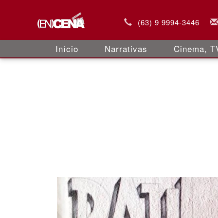
(63) 9 9994-3446
Início
Narrativas
Cinema, TV