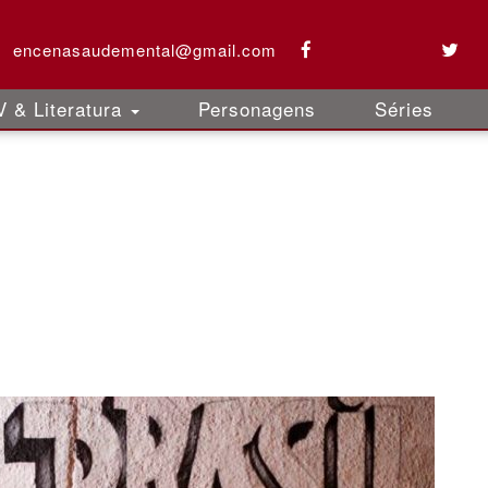
encenasaudemental@gmail.com
 & Literatura
Personagens
Séries