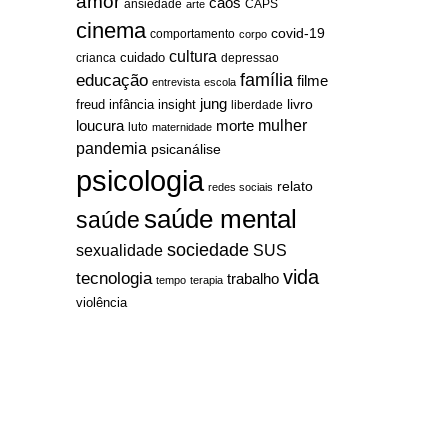
amor
caos
ansiedade
arte
CAPS
cinema
covid-19
comportamento
corpo
cultura
cuidado
crianca
depressao
família
educação
filme
entrevista
escola
jung
livro
freud
infância
insight
liberdade
mulher
loucura
morte
luto
maternidade
pandemia
psicanálise
psicologia
relato
redes sociais
saúde mental
saúde
sociedade
sexualidade
SUS
vida
tecnologia
trabalho
tempo
terapia
violência