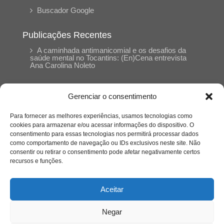
Buscador Google
Publicações Recentes
A caminhada antimanicomial e os desafios da
saúde mental no Tocantins: (En)Cena entrevista
Ana Carolina Noleto
A Psicologia como espaço de cuidado para
Gerenciar o consentimento
mulheres: (En)Cena entrevista Rayla Soares
Para fornecer as melhores experiências, usamos tecnologias como
cookies para armazenar e/ou acessar informações do dispositivo. O
Entre autocontrole e aprendizagem: o
consentimento para essas tecnologias nos permitirá processar dados
desenvolvimento comportamental em Kung Fu
como comportamento de navegação ou IDs exclusivos neste site. Não
Panda
consentir ou retirar o consentimento pode afetar negativamente certos
recursos e funções.
Entre o prato saudável e o consumo
compulsivo: a contradição alimentar do brasileiro
Aceitar
contemporâneo
Negar
O invisível que adoece: memória, trauma e o