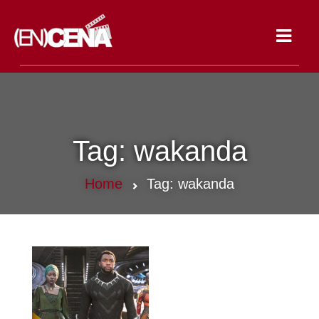
Toggle
navigat
Tag:
wakanda
Home
Tag:
wakanda