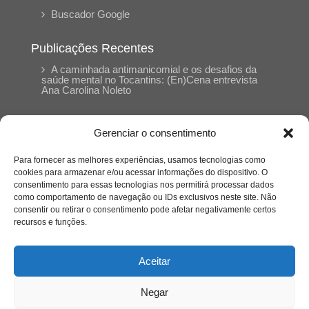
Buscador Google
Publicações Recentes
A caminhada antimanicomial e os desafios da
saúde mental no Tocantins: (En)Cena entrevista
Ana Carolina Noleto
A Psicologia como espaço de cuidado para
Gerenciar o consentimento
mulheres: (En)Cena entrevista Rayla Soares
Para fornecer as melhores experiências, usamos tecnologias como
cookies para armazenar e/ou acessar informações do dispositivo. O
Entre autocontrole e aprendizagem: o
consentimento para essas tecnologias nos permitirá processar dados
desenvolvimento comportamental em Kung Fu
como comportamento de navegação ou IDs exclusivos neste site. Não
Panda
consentir ou retirar o consentimento pode afetar negativamente certos
recursos e funções.
Entre o prato saudável e o consumo
compulsivo: a contradição alimentar do brasileiro
Aceitar
contemporâneo
Negar
O invisível que adoece: memória, trauma e o