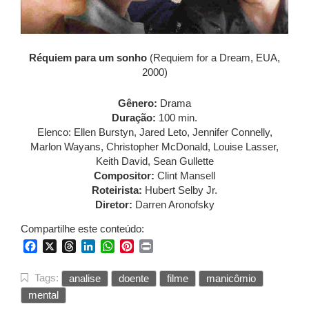
Réquiem para um sonho
(Requiem for a Dream, EUA,
2000)
Gênero:
Drama
Duração:
100 min.
Elenco: Ellen Burstyn, Jared Leto, Jennifer Connelly,
Marlon Wayans, Christopher McDonald, Louise Lasser,
Keith David, Sean Gullette
Compositor:
Clint Mansell
Roteirista:
Hubert Selby Jr.
Diretor:
Darren Aronofsky
Compartilhe este conteúdo:
Facebook
X
Threads
LinkedIn
WhatsApp
Pinterest
Print
Tags:
analise
doente
filme
manicômio
mental