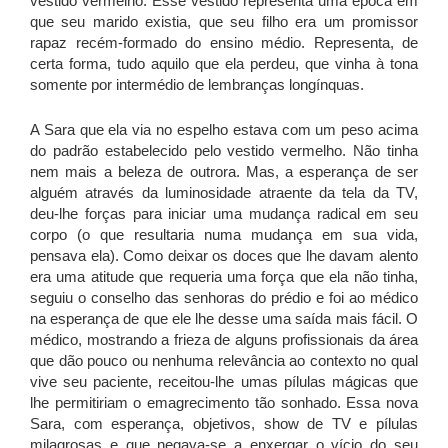
vestido vermelho. Esse vestido representa uma época em
que seu marido existia, que seu filho era um promissor
rapaz recém-formado do ensino médio. Representa, de
certa forma, tudo aquilo que ela perdeu, que vinha à tona
somente por intermédio de lembranças longínquas.
A Sara que ela via no espelho estava com um peso acima
do padrão estabelecido pelo vestido vermelho. Não tinha
nem mais a beleza de outrora. Mas, a esperança de ser
alguém através da luminosidade atraente da tela da TV,
deu-lhe forças para iniciar uma mudança radical em seu
corpo (o que resultaria numa mudança em sua vida,
pensava ela). Como deixar os doces que lhe davam alento
era uma atitude que requeria uma força que ela não tinha,
seguiu o conselho das senhoras do prédio e foi ao médico
na esperança de que ele lhe desse uma saída mais fácil. O
médico, mostrando a frieza de alguns profissionais da área
que dão pouco ou nenhuma relevância ao contexto no qual
vive seu paciente, receitou-lhe umas pílulas mágicas que
lhe permitiriam o emagrecimento tão sonhado. Essa nova
Sara, com esperança, objetivos, show de TV e pílulas
milagrosas e que negava-se a enxergar o vício do seu