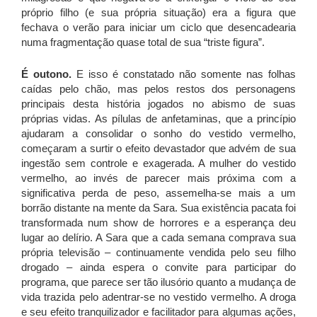
próprio filho (e sua própria situação) era a figura que
fechava o verão para iniciar um ciclo que desencadearia
numa fragmentação quase total de sua “triste figura”.
É outono.
E isso é constatado não somente nas folhas
caídas pelo chão, mas pelos restos dos personagens
principais desta história jogados no abismo de suas
próprias vidas. As pílulas de anfetaminas, que a princípio
ajudaram a consolidar o sonho do vestido vermelho,
começaram a surtir o efeito devastador que advém de sua
ingestão sem controle e exagerada. A mulher do vestido
vermelho, ao invés de parecer mais próxima com a
significativa perda de peso, assemelha-se mais a um
borrão distante na mente da Sara. Sua existência pacata foi
transformada num show de horrores e a esperança deu
lugar ao delírio. A Sara que a cada semana comprava sua
própria televisão – continuamente vendida pelo seu filho
drogado – ainda espera o convite para participar do
programa, que parece ser tão ilusório quanto a mudança de
vida trazida pelo adentrar-se no vestido vermelho. A droga
e seu efeito tranquilizador e facilitador para algumas ações,