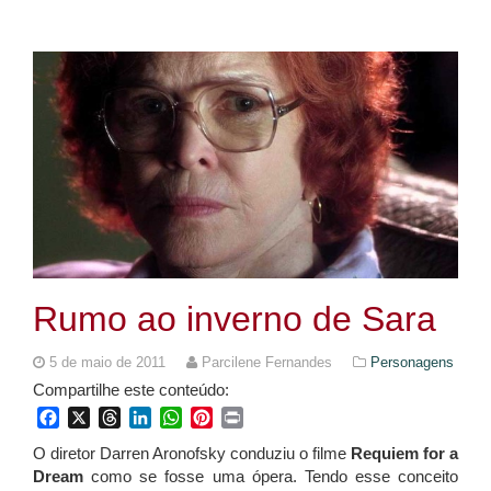
Rumo ao inverno de Sara
5 de maio de 2011
Parcilene Fernandes
Personagens
Compartilhe este conteúdo:
Facebook
X
Threads
LinkedIn
WhatsApp
Pinterest
Print
O diretor Darren Aronofsky conduziu o filme
Requiem for a
Dream
como se fosse uma ópera. Tendo esse conceito