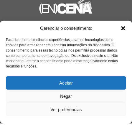
Saiba mais
Gerenciar o consentimento
Sobre
Para fornecer as melhores experiências, usamos tecnologias como
cookies para armazenar e/ou acessar informações do dispositivo. O
consentimento para essas tecnologias nos permitirá processar dados
como comportamento de navegação ou IDs exclusivos neste site. Não
Quem somos
consentir ou retirar o consentimento pode afetar negativamente certos
recursos e funções.
Contato
Aceitar
Links Úteis
Negar
Buscador Google
Ver preferências
Publicações Recentes
A caminhada antimanicomial e os desafios da
saúde mental no Tocantins: (En)Cena entrevista