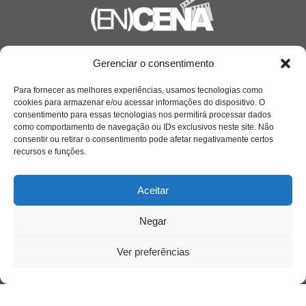
Saiba mais
Gerenciar o consentimento
Sobre
Para fornecer as melhores experiências, usamos tecnologias como
cookies para armazenar e/ou acessar informações do dispositivo. O
consentimento para essas tecnologias nos permitirá processar dados
como comportamento de navegação ou IDs exclusivos neste site. Não
Quem somos
consentir ou retirar o consentimento pode afetar negativamente certos
recursos e funções.
Contato
Aceitar
Links Úteis
Negar
Buscador Google
Ver preferências
Publicações Recentes
Silêncio orbital: a presença humana entre a
desconexão e o espetáculo