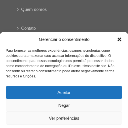
Quem somos
Contato
Gerenciar o consentimento
Links Úteis
Para fornecer as melhores experiências, usamos tecnologias como
Buscador Google
cookies para armazenar e/ou acessar informações do dispositivo. O
consentimento para essas tecnologias nos permitirá processar dados
Publicações Recentes
como comportamento de navegação ou IDs exclusivos neste site. Não
consentir ou retirar o consentimento pode afetar negativamente certos
Silêncio orbital: a presença humana entre a
recursos e funções.
desconexão e o espetáculo
Aceitar
A reinvenção do trabalho e o choque geracional:
uma análise crítica do mercado contemporâneo
Negar
em “Um Senhor Estagiário”
Ver preferências
O corpo como expressão do cuidado