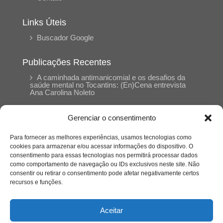
Links Úteis
Buscador Google
Publicações Recentes
A caminhada antimanicomial e os desafios da
saúde mental no Tocantins: (En)Cena entrevista
Ana Carolina Noleto
Gerenciar o consentimento
A Psicologia como espaço de cuidado para
mulheres: (En)Cena entrevista Rayla Soares
Para fornecer as melhores experiências, usamos tecnologias como
cookies para armazenar e/ou acessar informações do dispositivo. O
consentimento para essas tecnologias nos permitirá processar dados
Entre autocontrole e aprendizagem: o
como comportamento de navegação ou IDs exclusivos neste site. Não
desenvolvimento comportamental em Kung Fu
Panda
consentir ou retirar o consentimento pode afetar negativamente certos
recursos e funções.
Entre o prato saudável e o consumo
compulsivo: a contradição alimentar do brasileiro
Aceitar
contemporâneo