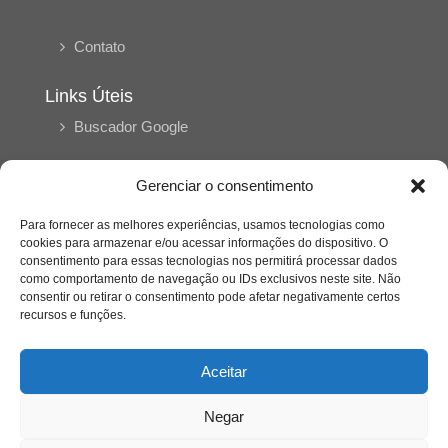
Contato
Links Úteis
Buscador Google
Publicações Recentes
Gerenciar o consentimento
Silêncio orbital: a presença humana entre a
desconexão e o espetáculo
Para fornecer as melhores experiências, usamos tecnologias como
cookies para armazenar e/ou acessar informações do dispositivo. O
consentimento para essas tecnologias nos permitirá processar dados
como comportamento de navegação ou IDs exclusivos neste site. Não
A reinvenção do trabalho e o choque geracional:
consentir ou retirar o consentimento pode afetar negativamente certos
uma análise crítica do mercado contemporâneo
em “Um Senhor Estagiário”
recursos e funções.
Aceitar
O corpo como expressão do cuidado
psicológico: (En)Cena entrevista Eliz Dorneles
Negar