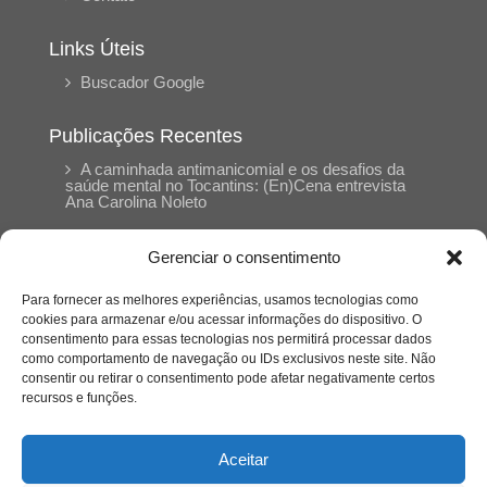
Links Úteis
Buscador Google
Publicações Recentes
A caminhada antimanicomial e os desafios da
saúde mental no Tocantins: (En)Cena entrevista
Ana Carolina Noleto
Gerenciar o consentimento
A Psicologia como espaço de cuidado para
mulheres: (En)Cena entrevista Rayla Soares
Para fornecer as melhores experiências, usamos tecnologias como
cookies para armazenar e/ou acessar informações do dispositivo. O
consentimento para essas tecnologias nos permitirá processar dados
Entre autocontrole e aprendizagem: o
como comportamento de navegação ou IDs exclusivos neste site. Não
desenvolvimento comportamental em Kung Fu
Panda
consentir ou retirar o consentimento pode afetar negativamente certos
recursos e funções.
Entre o prato saudável e o consumo
compulsivo: a contradição alimentar do brasileiro
Aceitar
contemporâneo