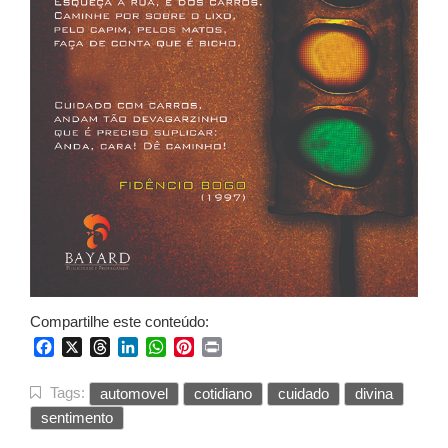
Compartilhe este conteúdo:
Facebook
X
Threads
LinkedIn
WhatsApp
Pinterest
Print
Tags:
automovel
cotidiano
cuidado
divina
sentimento