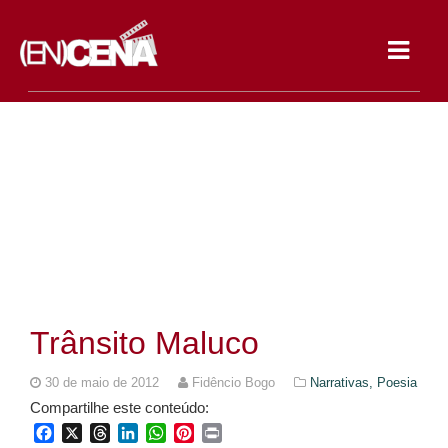
Toggle
navigat
Trânsito Maluco
30 de maio de 2012
Fidêncio Bogo
Narrativas,
Poesia
Compartilhe este conteúdo:
Facebook
X
Threads
LinkedIn
WhatsApp
Pinterest
Print