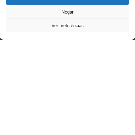
Negar
Contato
Ver preferências
Links Úteis
Buscador Google
Publicações Recentes
A caminhada antimanicomial e os desafios da
saúde mental no Tocantins: (En)Cena entrevista
Ana Carolina Noleto
A Psicologia como espaço de cuidado para
mulheres: (En)Cena entrevista Rayla Soares
Entre cores e memórias: a arte de Junior
Rabisco e os traços históricos de Porto Nacional