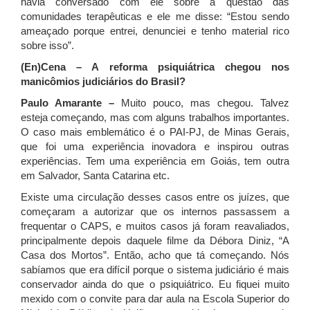
havia conversado com ele sobre a questão das
comunidades terapêuticas e ele me disse: “Estou sendo
ameaçado porque entrei, denunciei e tenho material rico
sobre isso”.
(En)Cena – A reforma psiquiátrica chegou nos
manicômios judiciários do Brasil?
Paulo Amarante –
Muito pouco, mas chegou. Talvez
esteja começando, mas com alguns trabalhos importantes.
O caso mais emblemático é o PAI-PJ, de Minas Gerais,
que foi uma experiência inovadora e inspirou outras
experiências. Tem uma experiência em Goiás, tem outra
em Salvador, Santa Catarina etc.
Existe uma circulação desses casos entre os juízes, que
começaram a autorizar que os internos passassem a
frequentar o CAPS, e muitos casos já foram reavaliados,
principalmente depois daquele filme da Débora Diniz, “A
Casa dos Mortos”. Então, acho que tá começando. Nós
sabíamos que era difícil porque o sistema judiciário é mais
conservador ainda do que o psiquiátrico. Eu fiquei muito
mexido com o convite para dar aula na Escola Superior do