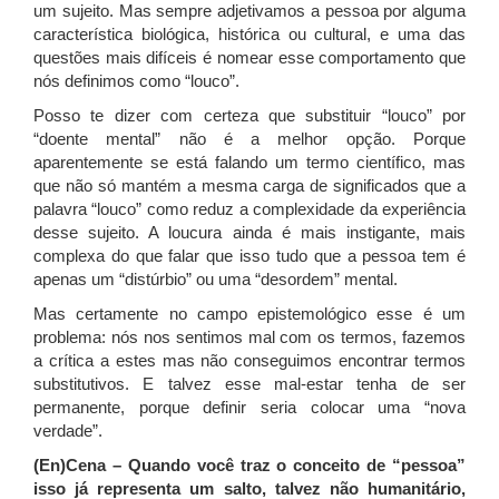
um sujeito. Mas sempre adjetivamos a pessoa por alguma
característica biológica, histórica ou cultural, e uma das
questões mais difíceis é nomear esse comportamento que
nós definimos como “louco”.
Posso te dizer com certeza que substituir “louco” por
“doente mental” não é a melhor opção. Porque
aparentemente se está falando um termo científico, mas
que não só mantém a mesma carga de significados que a
palavra “louco” como reduz a complexidade da experiência
desse sujeito. A loucura ainda é mais instigante, mais
complexa do que falar que isso tudo que a pessoa tem é
apenas um “distúrbio” ou uma “desordem” mental.
Mas certamente no campo epistemológico esse é um
problema: nós nos sentimos mal com os termos, fazemos
a crítica a estes mas não conseguimos encontrar termos
substitutivos. E talvez esse mal-estar tenha de ser
permanente, porque definir seria colocar uma “nova
verdade”.
(En)Cena – Quando você traz o conceito de “pessoa”
isso já representa um salto, talvez não humanitário,