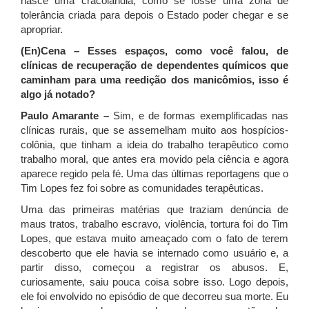
nasce uma cracolândia, como se fosse uma zona de
tolerância criada para depois o Estado poder chegar e se
apropriar.
(En)Cena – Esses espaços, como você falou, de
clínicas de recuperação de dependentes químicos que
caminham para uma reedição dos manicômios, isso é
algo já notado?
Paulo Amarante –
Sim, e de formas exemplificadas nas
clínicas rurais, que se assemelham muito aos hospícios-
colônia, que tinham a ideia do trabalho terapêutico como
trabalho moral, que antes era movido pela ciência e agora
aparece regido pela fé. Uma das últimas reportagens que o
Tim Lopes fez foi sobre as comunidades terapêuticas.
Uma das primeiras matérias que traziam denúncia de
maus tratos, trabalho escravo, violência, tortura foi do Tim
Lopes, que estava muito ameaçado com o fato de terem
descoberto que ele havia se internado como usuário e, a
partir disso, começou a registrar os abusos. E,
curiosamente, saiu pouca coisa sobre isso. Logo depois,
ele foi envolvido no episódio de que decorreu sua morte. Eu