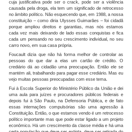
cuja justificativa pode ser o crack, pode ser a violência
causada pela droga, ela tem um significado de retrocesso
no âmbito político. Não esquecendo que, em 1988, a nossa
constituição – como diria Ulysses Guimarães – foi cidadã
porque ampliou direitos e garantias, mas nós estamos
cada vez mais deixando de lado essas conquistas e fica
cada um pensando no seu crescimento individual, no seu
carro novo, em sua casa própria.
Foucault dizia que não há forma melhor de controlar as
pessoas do que dar a elas um cartão de crédito. O
crediário dá ao cidadão uma preocupação. Então ele se
mantém ali, trabalhando para pagar esse crediário. Mas eu
vejo muitas pessoas preocupadas com esse tema.
Fui à Escola Superior do Ministério Público da União e dei
uma aula para juízes e procuradores públicos federais e
depois fui à São Paulo, na Defensoria Pública, e de fato
essas internações compulsórias são uma agressão à
Constituição. Então, o que estamos vendo é um retrocesso
político importante mas que pode estar ligado a um projeto
econômico. Há um crescimento da classe média e há uma
certa população que deve ser extinta, deve ser retirada do