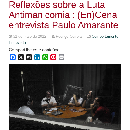
Reflexões sobre a Luta
Antimanicomial: (En)Cena
entrevista Paulo Amarante
31 de maio de 2012
Rodrigo Correia
Comportamento,
Entrevista
Compartilhe este conteúdo:
Facebook
X
Threads
LinkedIn
WhatsApp
Pinterest
Print