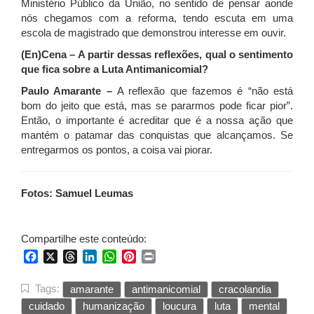
Ministério Público da União, no sentido de pensar aonde
nós chegamos com a reforma, tendo escuta em uma
escola de magistrado que demonstrou interesse em ouvir.
(En)Cena – A partir dessas reflexões, qual o sentimento
que fica sobre a Luta Antimanicomial?
Paulo Amarante –
A reflexão que fazemos é “não está
bom do jeito que está, mas se pararmos pode ficar pior”.
Então, o importante é acreditar que é a nossa ação que
mantém o patamar das conquistas que alcançamos. Se
entregarmos os pontos, a coisa vai piorar.
Fotos: Samuel Leumas
Compartilhe este conteúdo:
Facebook
X
Threads
LinkedIn
WhatsApp
Pinterest
Print
Tags:
amarante
antimanicomial
cracolandia
cuidado
humanização
loucura
luta
mental