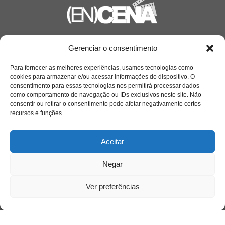
Saiba mais
Gerenciar o consentimento
Sobre
Para fornecer as melhores experiências, usamos tecnologias como
cookies para armazenar e/ou acessar informações do dispositivo. O
consentimento para essas tecnologias nos permitirá processar dados
como comportamento de navegação ou IDs exclusivos neste site. Não
Quem somos
consentir ou retirar o consentimento pode afetar negativamente certos
recursos e funções.
Contato
Aceitar
Links Úteis
Negar
Buscador Google
Ver preferências
Publicações Recentes
A caminhada antimanicomial e os desafios da
saúde mental no Tocantins: (En)Cena entrevista