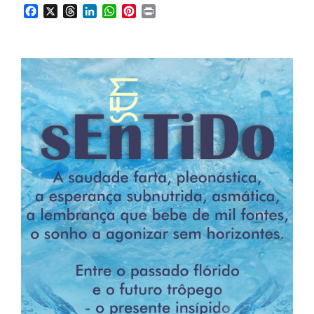
Facebook
X
Threads
LinkedIn
WhatsApp
Pinterest
Print