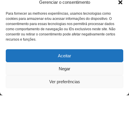
Gerenciar o consentimento
Para fornecer as melhores experiências, usamos tecnologias como
cookies para armazenar e/ou acessar informações do dispositivo. O
consentimento para essas tecnologias nos permitirá processar dados
como comportamento de navegação ou IDs exclusivos neste site. Não
consentir ou retirar o consentimento pode afetar negativamente certos
Saiba mais
recursos e funções.
Sobre
Aceitar
Quem somos
Negar
Ver preferências
Contato
Links Úteis
Buscador Google
Publicações Recentes