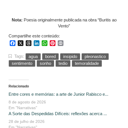
Nota:
Poesia originalmente publicada na obra “Buritis ao
Vento”
Compartilhe este conteúdo:
Facebook
X
Threads
LinkedIn
WhatsApp
Pinterest
Print
Tags:
agua
bored
insipido
pleonastico
sentimento
sonho
tedio
temoralidade
Relacionado
Entre cores e memórias: a arte de Junior Rabisco e...
8 de agosto de 2026
Em "Narrativas"
A Sorte das Despedidas Difíceis: reflexões acerca ...
28 de julho de 2026
Em "Narrativas"