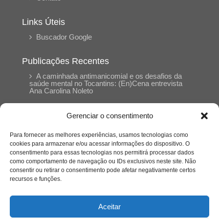
Links Úteis
Buscador Google
Publicações Recentes
A caminhada antimanicomial e os desafios da
saúde mental no Tocantins: (En)Cena entrevista
Ana Carolina Noleto
Gerenciar o consentimento
A Psicologia como espaço de cuidado para
mulheres: (En)Cena entrevista Rayla Soares
Para fornecer as melhores experiências, usamos tecnologias como
cookies para armazenar e/ou acessar informações do dispositivo. O
consentimento para essas tecnologias nos permitirá processar dados
Entre autocontrole e aprendizagem: o
como comportamento de navegação ou IDs exclusivos neste site. Não
desenvolvimento comportamental em Kung Fu
Panda
consentir ou retirar o consentimento pode afetar negativamente certos
recursos e funções.
Entre o prato saudável e o consumo
compulsivo: a contradição alimentar do brasileiro
Aceitar
contemporâneo