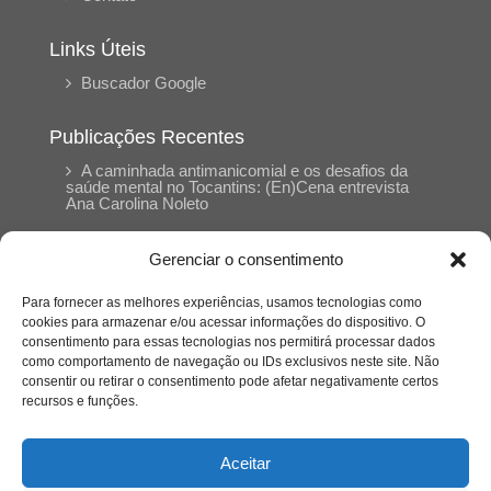
Links Úteis
Buscador Google
Publicações Recentes
A caminhada antimanicomial e os desafios da
saúde mental no Tocantins: (En)Cena entrevista
Ana Carolina Noleto
Gerenciar o consentimento
A Psicologia como espaço de cuidado para
mulheres: (En)Cena entrevista Rayla Soares
Para fornecer as melhores experiências, usamos tecnologias como
cookies para armazenar e/ou acessar informações do dispositivo. O
consentimento para essas tecnologias nos permitirá processar dados
Entre autocontrole e aprendizagem: o
como comportamento de navegação ou IDs exclusivos neste site. Não
desenvolvimento comportamental em Kung Fu
Panda
consentir ou retirar o consentimento pode afetar negativamente certos
recursos e funções.
Entre o prato saudável e o consumo
compulsivo: a contradição alimentar do brasileiro
Aceitar
contemporâneo